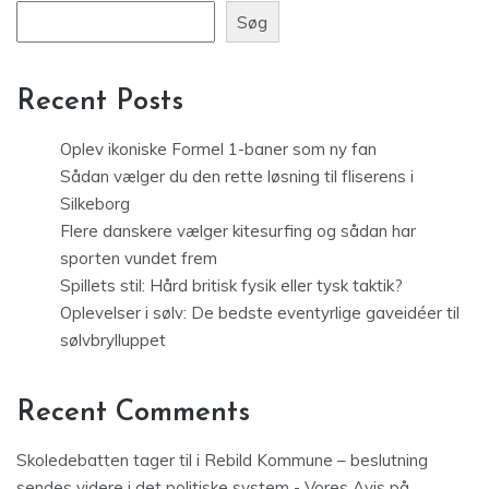
Søg
Recent Posts
Oplev ikoniske Formel 1-baner som ny fan
Sådan vælger du den rette løsning til fliserens i
Silkeborg
Flere danskere vælger kitesurfing og sådan har
sporten vundet frem
Spillets stil: Hård britisk fysik eller tysk taktik?
Oplevelser i sølv: De bedste eventyrlige gaveidéer til
sølvbrylluppet
Recent Comments
Skoledebatten tager til i Rebild Kommune – beslutning
sendes videre i det politiske system - Vores Avis
på