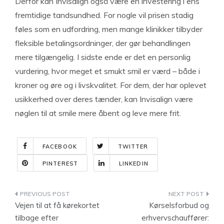
Derfor kan Invisalign også være en investering i ens
fremtidige tandsundhed. For nogle vil prisen stadig
føles som en udfordring, men mange klinikker tilbyder
fleksible betalingsordninger, der gør behandlingen
mere tilgængelig. I sidste ende er det en personlig
vurdering, hvor meget et smukt smil er værd – både i
kroner og øre og i livskvalitet. For dem, der har oplevet
usikkerhed over deres tænder, kan Invisalign være
nøglen til at smile mere åbent og leve mere frit.
FACEBOOK
TWITTER
PINTEREST
LINKEDIN
Indlægsnavigation
Vejen til at få kørekortet
Kørselsforbud og
tilbage efter
erhvervschauffører: