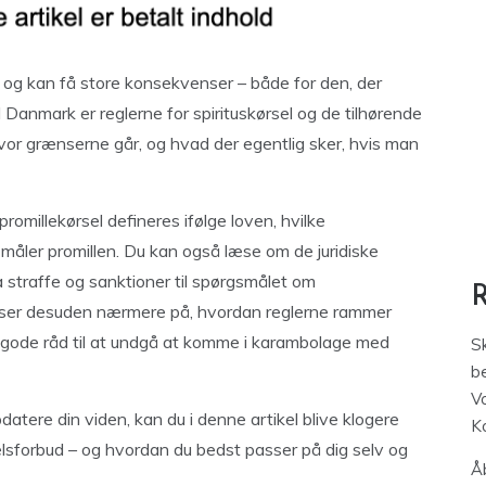
ken og kan få store konsekvenser – både for den, der
 I Danmark er reglerne for spirituskørsel og de tilhørende
vor grænserne går, og hvad der egentlig sker, hvis man
promillekørsel defineres ifølge loven, hvilke
måler promillen. Du kan også læse om de juridiske
fra straffe og sanktioner til spørgsmålet om
Vi ser desuden nærmere på, hvordan reglerne rammer
 gode råd til at undgå at komme i karambolage med
S
be
V
pdatere din viden, kan du i denne artikel blive klogere
K
elsforbud – og hvordan du bedst passer på dig selv og
Åb