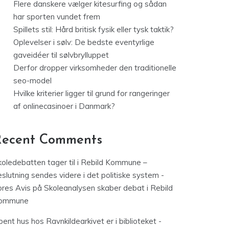
Flere danskere vælger kitesurfing og sådan
har sporten vundet frem
Spillets stil: Hård britisk fysik eller tysk taktik?
Oplevelser i sølv: De bedste eventyrlige
gaveidéer til sølvbrylluppet
Derfor dropper virksomheder den traditionelle
seo-model
Hvilke kriterier ligger til grund for rangeringer
af onlinecasinoer i Danmark?
Recent Comments
koledebatten tager til i Rebild Kommune –
slutning sendes videre i det politiske system -
ores Avis
på
Skoleanalysen skaber debat i Rebild
ommune
ent hus hos Ravnkildearkivet er i biblioteket -