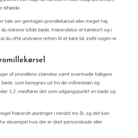
e tilfælde.
 er tale om gentagen promillekørsel eller meget høj
r du risikerer både bøde, frakendelse af kørekort og i
al du ofte undvære retten til at køre bil, indtil sagen er
romillekørsel
er af promillens størrelse samt eventuelle tidligere
en bøde, som beregnes ud fra din månedsløn og
 under 1,2, medfører det som udgangspunkt en bøde og
regel frakendt ubetinget i mindst tre år, og det kan
, for eksempel hvis der er sket personskade eller