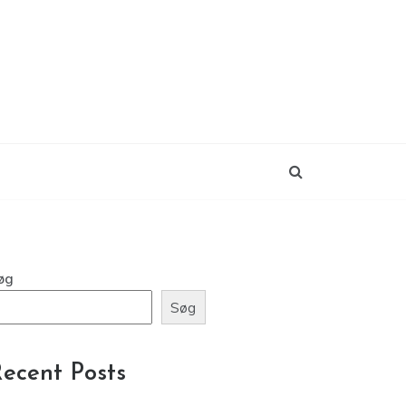
øg
Søg
ecent Posts