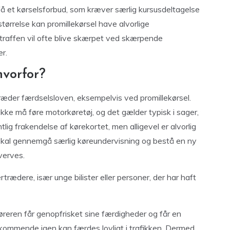
å et kørselsforbud, som kræver særlig kursusdeltagelse
tørrelse kan promillekørsel have alvorlige
traffen vil ofte blive skærpet ved skærpende
r.
hvorfor?
rtræder færdselsloven, eksempelvis ved promillekørsel.
kke må føre motorkøretøj, og det gælder typisk i sager,
lig frakendelse af kørekortet, men alligevel er alvorlig
n skal gennemgå særlig køreundervisning og bestå en ny
verves.
trædere, især unge bilister eller personer, der har haft
føreren får genopfrisket sine færdigheder og får en
edkommende igen kan færdes lovligt i trafikken. Dermed