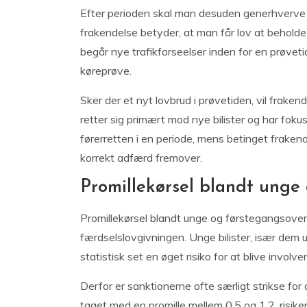
Efter perioden skal man desuden generhverve 
frakendelse betyder, at man får lov at beholde
begår nye trafikforseelser inden for en prøveti
køreprøve.
Sker der et nyt lovbrud i prøvetiden, vil fraken
retter sig primært mod nye bilister og har foku
førerretten i en periode, mens betinget frake
korrekt adfærd fremover.
Promillekørsel blandt unge
Promillekørsel blandt unge og førstegangsover
færdselslovgivningen. Unge bilister, især dem 
statistisk set en øget risiko for at blive involve
Derfor er sanktionerne ofte særligt strikse f
taget med en promille mellem 0,5 og 1,2, risike