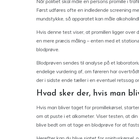
Når politiet skal måle en persons promille i tra
Først udføres ofte en indledende screening med
mundstykke, så apparatet kan måle alkoholindh
Hvis denne test viser, at promillen ligger over 
en mere præcis måling – enten med et stationær
blodprøve.
Blodprøven sendes til analyse på et laboratori
endelige vurdering af, om føreren har overtråd
der i sidste ende tæller i en eventuel retssag o
Hvad sker der, hvis man bli
Hvis man bliver taget for promillekørsel, starte
om at puste i et alkometer. Viser testen, at din
blive bedt om at tage en blodprøve for at fasts
Herefter kan du blive sigtet for spirituskørsel, 