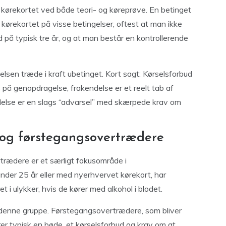
kørekortet ved både teori- og køreprøve. En betinget
 kørekortet på visse betingelser, oftest at man ikke
d på typisk tre år, og at man består en kontrollerende
delsen træde i kraft ubetinget. Kort sagt: Kørselsforbud
s på genopdragelse, frakendelse er et reelt tab af
ndelse er en slags “advarsel” med skærpede krav om
 og førstegangsovertrædere
trædere er et særligt fokusområde i
under 25 år eller med nyerhvervet kørekort, har
ret i ulykker, hvis de kører med alkohol i blodet.
or denne gruppe. Førstegangsovertrædere, som bliver
rer typisk en bøde, et kørselsforbud og krav om at