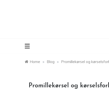
Skip
to
content
Home
»
Blog
»
Promillekørsel og kørselsfo
Promillekørsel og kørselsfo