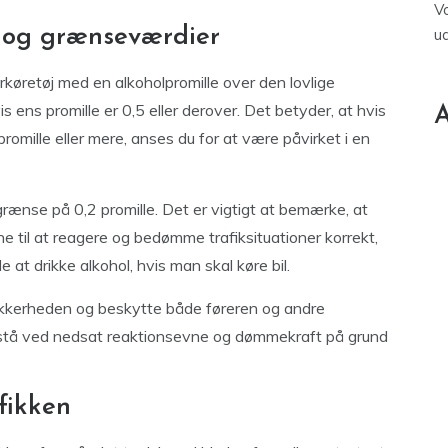
V
l og grænseværdier
u
rkøretøj med en alkoholpromille over den lovlige
is ens promille er 0,5 eller derover. Det betyder, at hvis
A
romille eller mere, anses du for at være påvirket i en
rænse på 0,2 promille. Det er vigtigt at bemærke, at
 til at reagere og bedømme trafiksituationer korrekt,
 at drikke alkohol, hvis man skal køre bil.
sikkerheden og beskytte både føreren og andre
opstå ved nedsat reaktionsevne og dømmekraft på grund
fikken