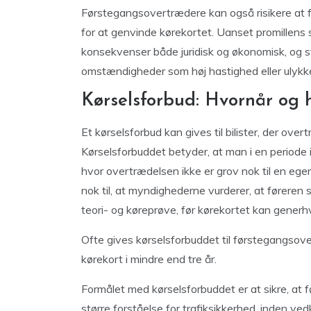
Førstegangsovertrædere kan også risikere at f
for at genvinde kørekortet. Uanset promillens s
konsekvenser både juridisk og økonomisk, og s
omstændigheder som høj hastighed eller ulykke
Kørselsforbud: Hvornår og 
Et kørselsforbud kan gives til bilister, der ove
Kørselsforbuddet betyder, at man i en periode i
hvor overtrædelsen ikke er grov nok til en egent
nok til, at myndighederne vurderer, at førere
teori- og køreprøve, før kørekortet kan generh
Ofte gives kørselsforbuddet til førstegangsover
kørekort i mindre end tre år.
Formålet med kørselsforbuddet er at sikre, at 
større forståelse for trafiksikkerhed, inden v