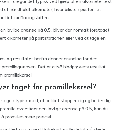
fikken, foregår det typisk ved hjælp af en alkometertest.
 et håndholdt alkometer, hvor bilisten puster i et
oldet i udåndingsluften.
den lovlige grænse på 0,5, bliver der normalt foretaget
t alkometer på politistationen eller ved at tage en
um, og resultatet herfra danner grundlag for den
t promillegrænsen. Det er altså blodprøvens resultat,
m promillekørsel.
ver taget for promillekørsel?
r sagen typisk med, at politiet stopper dig og beder dig
 promille overstiger den lovlige grænse på 0,5, kan du
lå promillen mere præcist.
og politiet kan tage dit kørekort midlertidigt på stedet,