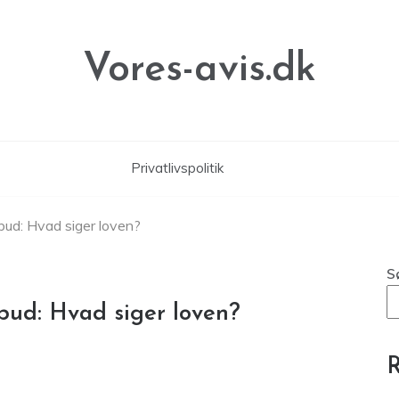
Vores-avis.dk
Privatlivspolitik
rbud: Hvad siger loven?
S
rbud: Hvad siger loven?
R