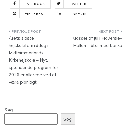
FACEBOOK
TWITTER
PINTEREST
LINKEDIN
Indlægsnavigation
Årets sidste
Masser af jul i Haverslev
højskoleformiddag i
Hallen – bl.a. med banko
Midthimmerlands
Kirkehøjskole – Nyt,
spændende program for
2016 er allerede ved at
være planlagt
Søg
Søg