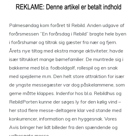
Palmesøndag kom foråret til Rebild. Anden udgave af
forårsmessen ”En forårsdag i Rebild” bragte hele byen
i forårshumør og tiltrak sig gæster fra nær og fjern.
Årets nye tiltag med ekstra mange aktiviteter, havde
især tiltrukket mange børnefamilier. De muntrede sig i
bakkerne med bl.a. fodboldgolf, rollespil og en snak
med spejderne m.m. Den helt store attraktion for især
de yngste messegæster var dog påskelammene, som
gerne måtte klappes. Indenfor hos bl.a. Rebildhus og
RebildPorten kunne der søges ly for den kølig vind –
her stod flere messe-deltagere klar ved stande med
konkurrencer, information og en hyggesnak. Vores
Avis bringer her lidt billeder fra den spændende og
velbesøgte messe.