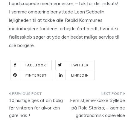
handicappede medmennesker, – tak for din indsats!
I samme ombæring benyttede Leon Sebbelin
lejligheden til at takke alle Rebild Kommunes
medarbejdere for deres arbejde året rundt, hvor de i
fællesskab søger at yde den bedst mulige service til
alle borgere.
FACEBOOK
TWITTER
PINTEREST
LINKEDIN
Indlægsnavigation
10 hurtige tjek af din bolig
Fem stjerne-kokke tryllede
før vinteren for alvor kan
på Rold Storkro; – kæmpe
gøre nas..!
gastronomisk oplevelse