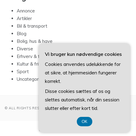
Annonce
Artikler
Bil & transport
Blog
Bolig, hus & have
Diverse
Vi bruger kun nødvendige cookies
Erhverv & forbrug
Cookies anvendes udelukkende for
Kultur & fritid
Sport
at sikre, at hjemmesiden fungerer
Uncategorized
korrekt.
Disse cookies sættes af os og
slettes automatisk, når din session
slutter eller efter kort tid.
© ALL RIGHTS RESERVED 2022
OK
CVR-Nummer 374 077 39