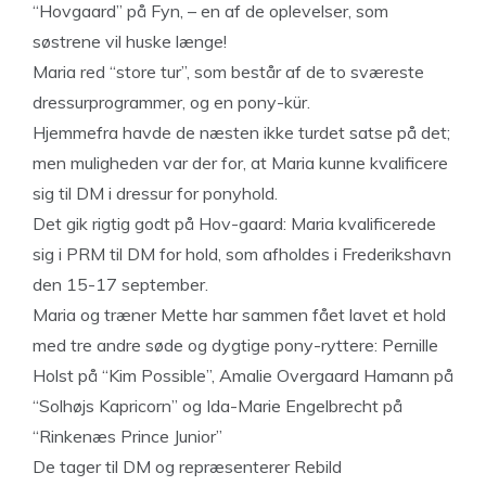
“Hovgaard” på Fyn, – en af de oplevelser, som
søstrene vil huske længe!
Maria red “store tur”, som består af de to sværeste
dressurprogrammer, og en pony-kür.
Hjemmefra havde de næsten ikke turdet satse på det;
men muligheden var der for, at Maria kunne kvalificere
sig til DM i dressur for ponyhold.
Det gik rigtig godt på Hov-gaard: Maria kvalificerede
sig i PRM til DM for hold, som afholdes i Frederikshavn
den 15-17 september.
Maria og træner Mette har sammen fået lavet et hold
med tre andre søde og dygtige pony-ryttere: Pernille
Holst på “Kim Possible”, Amalie Overgaard Hamann på
“Solhøjs Kapricorn” og Ida-Marie Engelbrecht på
“Rinkenæs Prince Junior”
De tager til DM og repræsenterer Rebild