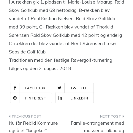
I A rækken gik 1. pladsen til Marie-Louise Maarup, Rold
Skov Golfklub med 69 nettoslag, B-rækken blev
vundet af Poul Kristian Nielsen, Rold Skov Golfklub
med 39 point, C- Rækken blev vundet af Thorkild
Sørensen Rold Skov Golfklub med 42 point og endelig
C-rækken der blev vundet af Bent Sørensen Læsø
Seaside Golf Klub.
Traditionen med den festlige Røvergolf-turnering
følges op den 2. august 2019.
FACEBOOK
TWITTER
PINTEREST
LINKEDIN
Indlægsnavigation
Nu får Rebild Kommune
Familie-arrangement med
også et ”lungekor”
masser af tilbud og