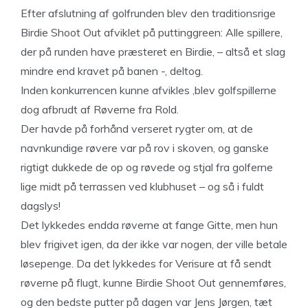
Efter afslutning af golfrunden blev den traditionsrige
Birdie Shoot Out afviklet på puttinggreen: Alle spillere,
der på runden have præsteret en Birdie, – altså et slag
mindre end kravet på banen -, deltog.
Inden konkurrencen kunne afvikles ,blev golfspillerne
dog afbrudt af Røverne fra Rold.
Der havde på forhånd verseret rygter om, at de
navnkundige røvere var på rov i skoven, og ganske
rigtigt dukkede de op og røvede og stjal fra golferne
lige midt på terrassen ved klubhuset – og så i fuldt
dagslys!
Det lykkedes endda røverne at fange Gitte, men hun
blev frigivet igen, da der ikke var nogen, der ville betale
løsepenge. Da det lykkedes for Verisure at få sendt
røverne på flugt, kunne Birdie Shoot Out gennemføres,
og den bedste putter på dagen var Jens Jørgen, tæt