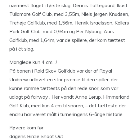
nærmest flaget i første slag. Dennis Toftegaard, Ikast
Tullamore Golf Club, med 3,55m, Niels Jørgen Knudsen,
Trehøje Golfklub, med 1,56m, Henrik Israelsson, Kellers
Park Golf Club, med 0,94m og Per Nyborg, Aars
Golfklub, med 1,64m, var de spillere, der kom tættest
på i ét slag.
Manglede kun 4 cm…!
På banen i Rold Skov Golfklub var der af Royal
Unibrew udlovet en stor præmie til den spiller, der
kunne ramme tættests på den røde snor, som var
udlagt på fairway . Her vandt Anne Lørup, Himmerland
Golf Klub, med kun 4 cm til snoren, – det tætteste der
endnu har været målt i turneringens 6-årige historie.
Røvere kom før
dagens Birdie Shoot Out