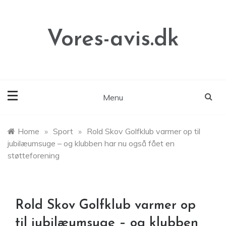
Skip
to
content
Vores-avis.dk
Menu
Home
»
Sport
»
Rold Skov Golfklub varmer op til
jubilæumsuge – og klubben har nu også fået en
støtteforening
Rold Skov Golfklub varmer op
til jubilæumsuge – og klubben