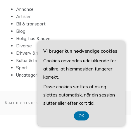
Annonce
Artikler
Bil & transport
Blog
Bolig, hus & have
Diverse
Vi bruger kun nødvendige cookies
Erhverv & forbrug
Cookies anvendes udelukkende for
Kultur & fritid
Sport
at sikre, at hjemmesiden fungerer
Uncategorized
korrekt.
Disse cookies sættes af os og
slettes automatisk, når din session
slutter eller efter kort tid.
© ALL RIGHTS RESERVED 2022
OK
CVR-Nummer 374 077 39