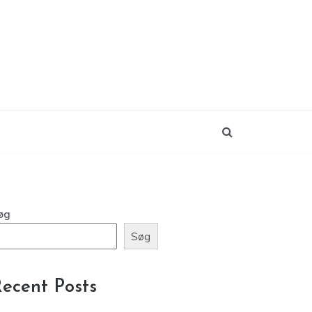
øg
Søg
ecent Posts