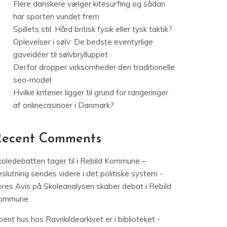
Flere danskere vælger kitesurfing og sådan
har sporten vundet frem
Spillets stil: Hård britisk fysik eller tysk taktik?
Oplevelser i sølv: De bedste eventyrlige
gaveidéer til sølvbrylluppet
Derfor dropper virksomheder den traditionelle
seo-model
Hvilke kriterier ligger til grund for rangeringer
af onlinecasinoer i Danmark?
Recent Comments
koledebatten tager til i Rebild Kommune –
slutning sendes videre i det politiske system -
ores Avis
på
Skoleanalysen skaber debat i Rebild
ommune
ent hus hos Ravnkildearkivet er i biblioteket -