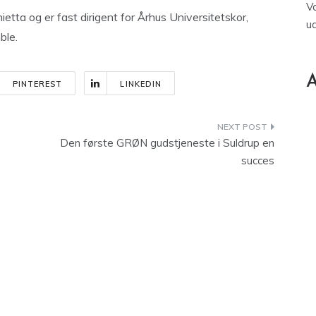
V
etta og er fast dirigent for Århus Universitetskor,
u
ble.
A
PINTEREST
LINKEDIN
Den første GRØN gudstjeneste i Suldrup en
succes