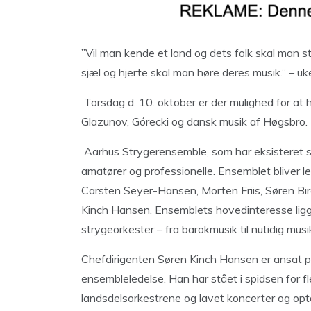
”Vil man kende et land og dets folk skal man st
sjæl og hjerte skal man høre deres musik.” – u
Torsdag d. 10. oktober er der mulighed for at h
Glazunov, Górecki og dansk musik af Høgsbro.
Aarhus Strygerensemble, som har eksisteret s
amatører og professionelle. Ensemblet bliver l
Carsten Seyer-Hansen, Morten Friis, Søren Bir
Kinch Hansen. Ensemblets hovedinteresse ligge
strygeorkester – fra barokmusik til nutidig musi
Chefdirigenten Søren Kinch Hansen er ansat p
ensembleledelse. Han har stået i spidsen for f
landsdelsorkestrene og lavet koncerter og op