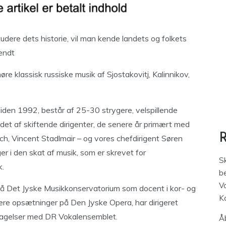
udere dets historie, vil man kende landets og folkets
kendt
øre klassisk russiske musik af Sjostakovitj, Kalinnikov,
iden 1992, består af 25-30 strygere, velspillende
edet af skiftende dirigenter, de senere år primært med
ch, Vincent Stadlmair – og vores chefdirigent Søren
r i den skat af musik, som er skrevet for
S
k.
be
V
å Det Jyske Musikkonservatorium som docent i kor- og
K
lere opsætninger på Den Jyske Opera, har dirigeret
tagelser med DR Vokalensemblet.
Åb