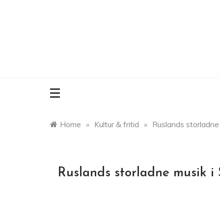
Skip
to
content
Home
»
Kultur & fritid
»
Ruslands storladne 
Ruslands storladne musik i 