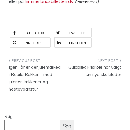
eller på
himmerlandsbilletten.dk
FACEBOOK
TWITTER
PINTEREST
LINKEDIN
Indlægsnavigation
Igen i år er der julemarked
Guldbæk Friskole har valgt
i Rebild Bakker – med
sin nye skoleleder
julerier, lækkerier og
hestevognstur
Søg
Søg