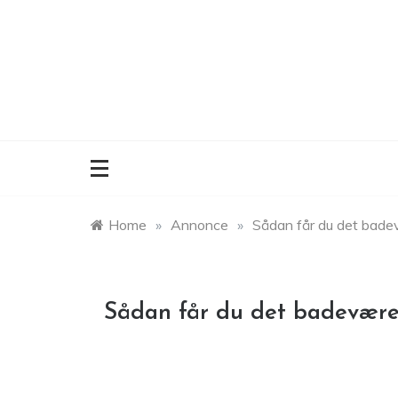
Skip
to
content
Home
»
Annonce
»
Sådan får du det badev
Sådan får du det badevære