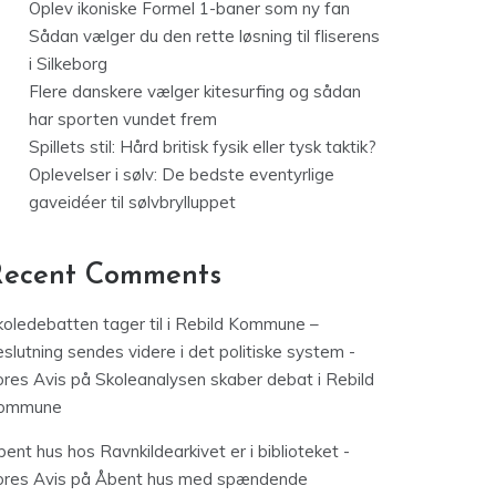
Oplev ikoniske Formel 1-baner som ny fan
Sådan vælger du den rette løsning til fliserens
i Silkeborg
Flere danskere vælger kitesurfing og sådan
har sporten vundet frem
Spillets stil: Hård britisk fysik eller tysk taktik?
Oplevelser i sølv: De bedste eventyrlige
gaveidéer til sølvbrylluppet
Recent Comments
koledebatten tager til i Rebild Kommune –
slutning sendes videre i det politiske system -
ores Avis
på
Skoleanalysen skaber debat i Rebild
ommune
ent hus hos Ravnkildearkivet er i biblioteket -
ores Avis
på
Åbent hus med spændende