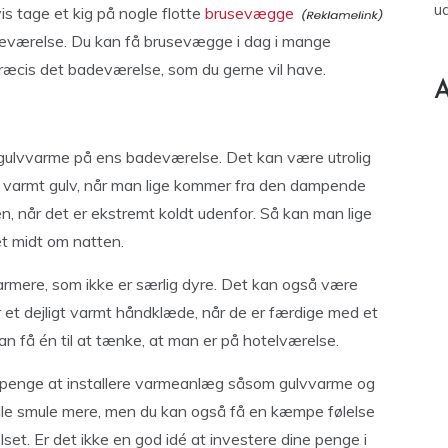
u
vis tage et kig på nogle flotte
brusevægge
badeværelse. Du kan få brusevægge i dag i mange
 præcis det badeværelse, som du gerne vil have.
A
re gulvvarme på ens badeværelse. Det kan være utrolig
 varmt gulv, når man lige kommer fra den dampende
en, når det er ekstremt koldt udenfor. Så kan man lige
et midt om natten.
rmere, som ikke er særlig dyre. Det kan også være
er et dejligt varmt håndklæde, når de er færdige med et
 få én til at tænke, at man er på hotelværelse.
e penge at installere varmeanlæg såsom gulvvarme og
ille smule mere, men du kan også få en kæmpe følelse
set. Er det ikke en god idé at investere dine penge i