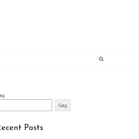
øg
Søg
ecent Posts