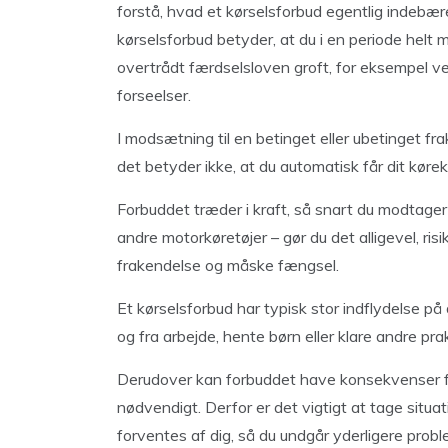
forstå, hvad et kørselsforbud egentlig indebær
kørselsforbud betyder, at du i en periode helt mi
overtrådt færdselsloven groft, for eksempel ve
forseelser.
I modsætning til en betinget eller ubetinget f
det betyder ikke, at du automatisk får dit kørek
Forbuddet træder i kraft, så snart du modtager a
andre motorkøretøjer – gør du det alligevel, ris
frakendelse og måske fængsel.
Et kørselsforbud har typisk stor indflydelse på
og fra arbejde, hente børn eller klare andre prak
Derudover kan forbuddet have konsekvenser for
nødvendigt. Derfor er det vigtigt at tage situat
forventes af dig, så du undgår yderligere probl