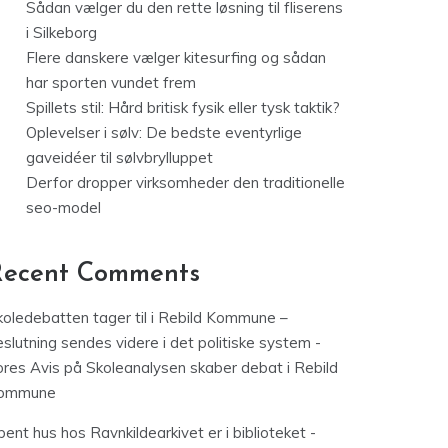
Sådan vælger du den rette løsning til fliserens
i Silkeborg
Flere danskere vælger kitesurfing og sådan
har sporten vundet frem
Spillets stil: Hård britisk fysik eller tysk taktik?
Oplevelser i sølv: De bedste eventyrlige
gaveidéer til sølvbrylluppet
Derfor dropper virksomheder den traditionelle
seo-model
Recent Comments
koledebatten tager til i Rebild Kommune –
slutning sendes videre i det politiske system -
ores Avis
på
Skoleanalysen skaber debat i Rebild
ommune
ent hus hos Ravnkildearkivet er i biblioteket -