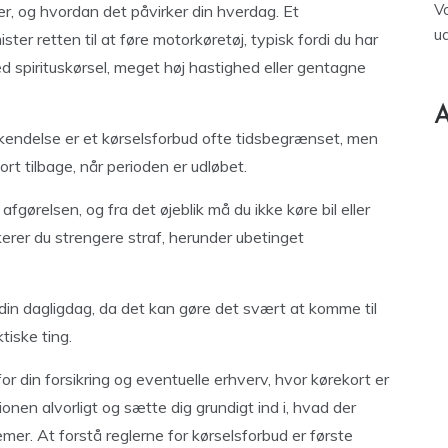
V
er, og hvordan det påvirker din hverdag. Et
u
ster retten til at føre motorkøretøj, typisk fordi du har
d spirituskørsel, meget høj hastighed eller gentagne
A
rakendelse er et kørselsforbud ofte tidsbegrænset, men
ort tilbage, når perioden er udløbet.
fgørelsen, og fra det øjeblik må du ikke køre bil eller
ikerer du strengere straf, herunder ubetinget
 din dagligdag, da det kan gøre det svært at komme til
tiske ting.
 din forsikring og eventuelle erhverv, hvor kørekort er
ionen alvorligt og sætte dig grundigt ind i, hvad der
emer. At forstå reglerne for kørselsforbud er første