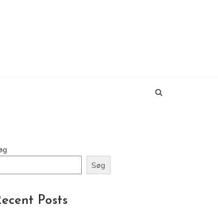
øg
Søg
ecent Posts