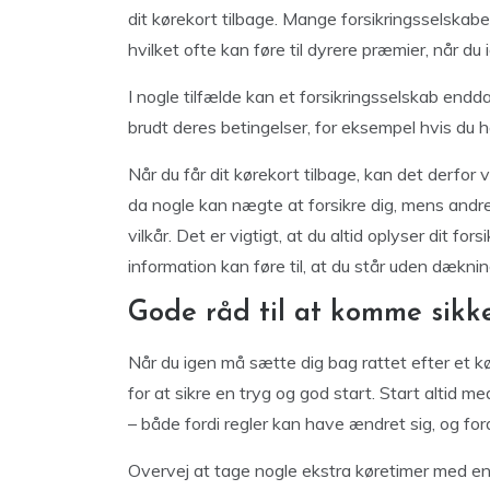
dit kørekort tilbage. Mange forsikringsselskaber
hvilket ofte kan føre til dyrere præmier, når du ig
I nogle tilfælde kan et forsikringsselskab endda
brudt deres betingelser, for eksempel hvis du ha
Når du får dit kørekort tilbage, kan det derfor 
da nogle kan nægte at forsikre dig, mens andre vi
vilkår. Det er vigtigt, at du altid oplyser dit f
information kan føre til, at du står uden dæknin
Gode råd til at komme sikke
Når du igen må sætte dig bag rattet efter et kø
for at sikre en tryg og god start. Start altid me
– både fordi regler kan have ændret sig, og fordi 
Overvej at tage nogle ekstra køretimer med en 