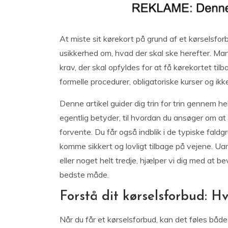
At miste sit kørekort på grund af et kørselsfo
usikkerhed om, hvad der skal ske herefter. Mang
krav, der skal opfyldes for at få kørekortet ti
formelle procedurer, obligatoriske kurser og ik
Denne artikel guider dig trin for trin gennem he
egentlig betyder, til hvordan du ansøger om at 
forvente. Du får også indblik i de typiske faldg
komme sikkert og lovligt tilbage på vejene. Uan
eller noget helt tredje, hjælper vi dig med at 
bedste måde.
Forstå dit kørselsforbud: H
Når du får et kørselsforbud, kan det føles båd