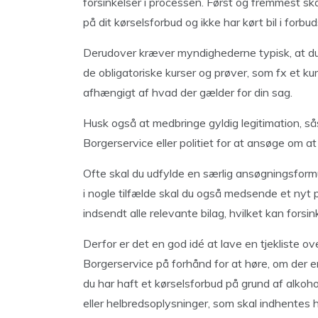
forsinkelser i processen. Først og fremmest s
på dit kørselsforbud og ikke har kørt bil i forbu
Derudover kræver myndighederne typisk, at du
de obligatoriske kurser og prøver, som fx et kur
afhængigt af hvad der gælder for din sag.
Husk også at medbringe gyldig legitimation, s
Borgerservice eller politiet for at ansøge om at
Ofte skal du udfylde en særlig ansøgningsformul
i nogle tilfælde skal du også medsende et nyt
indsendt alle relevante bilag, hvilket kan for
Derfor er det en god idé at lave en tjekliste ov
Borgerservice på forhånd for at høre, om der er
du har haft et kørselsforbud på grund af alkohol
eller helbredsoplysninger, som skal indhentes 