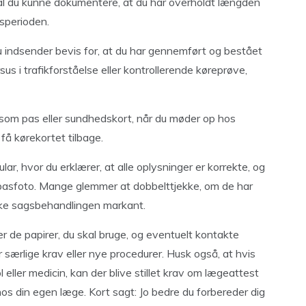
kal du kunne dokumentere, at du har overholdt længden
dsperioden.
 indsender bevis for, at du har gennemført og bestået
sus i trafikforståelse eller kontrollerende køreprøve,
åsom pas eller sundhedskort, når du møder op hos
 få kørekortet tilbage.
ar, hvor du erklærer, at alle oplysninger er korrekte, og
 pasfoto. Mange glemmer at dobbelttjekke, om de har
sinke sagsbehandlingen markant.
er de papirer, du skal bruge, og eventuelt kontakte
 særlige krav eller nye procedurer. Husk også, at hvis
 eller medicin, kan der blive stillet krav om lægeattest
hos din egen læge. Kort sagt: Jo bedre du forbereder dig