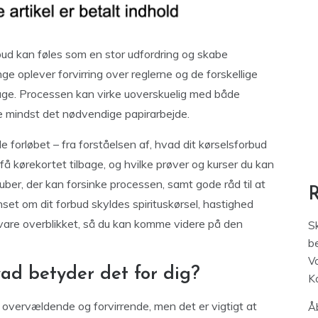
rbud kan føles som en stor udfordring og skabe
e oplever forvirring over reglerne og de forskellige
lbage. Processen kan virke uoverskuelig med både
ke mindst det nødvendige papirarbejde.
le forløbet – fra forståelsen af, hvad dit kørselsforbud
få kørekortet tilbage, og hvilke prøver og kurser du kan
ruber, der kan forsinke processen, samt gode råd til at
set om dit forbud skyldes spirituskørsel, hastighed
bevare overblikket, så du kan komme videre på den
S
be
V
vad betyder det for dig?
K
e overvældende og forvirrende, men det er vigtigt at
Åb