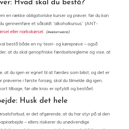
øver: Hvad skal du bestå?
em en række obligatoriske kurser og prøver, før du kan
l du gennemføre et såkaldt “alkoholkursus” (ANT-
rsel eller narkokørsel.
 skal bestå både en ny teori- og køreprøve – også
der, at du skal genopfriske færdselsreglerne og vise, at
, at du igen er egnet til at færdes som bilist, og det er
r prøverne i første forsøg, skal du tilmelde dig igen,
kort tilbage, før alle krav er opfyldt og bestået.
ejde: Husk det hele
ørselsforbud, er det afgørende, at du har styr på al den
pirarbejde – ellers risikerer du unødvendige