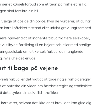
 ser et kørselsforbud som et tegn på forhøjet risiko,
en skal forsikre din bil.
 vælge at opsige din police, hvis de vurderer, at du har
r kørt i påvirket tilstand eller udvist grov uagtsomhed.
være nødvendigt at indhente tilbud fra flere selskaber,
l tilbyde forsikring til en højere pris eller med særlige
orsikringsselskab om dit kørselsforbud, da manglende
g, hvis uheldet er ude.
rt tilbage på vejene
rselsforbud, er det vigtigt at tage nogle forholdsregler
d at opfriske din viden om færdselsregler og trafikskilte
det styrker din selvtillid i trafikken.
kørelærer, selvom det ikke er et krav; det kan give dig