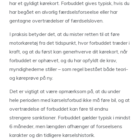
har et gyldigt kørekort. Forbuddet gives typisk, hvis du
har begået en alvorlig færdselsforseelse eller har
gentagne overtrædelser af færdselsloven.
I praksis betyder det, at du mister retten til at føre
motorkøretøj fra det tidspunkt, hvor forbuddet træder i
kraft, og at du først kan generhverve dit kørekort, når
forbuddet er ophævet, og du har opfyldt de krav,
myndighederne stiller – som regel bestået både teori-
og køreprøve på ny.
Det er vigtigt at være opmærksom på, at du under
hele perioden med kørselsforbud ikke må føre bil, og at
overtrædelse af forbuddet kan føre til endnu
strengere sanktioner. Forbuddet gælder typisk i mindst
6 måneder, men længden afhænger af forseelsens
karakter og din tidligere kørselshistorik.