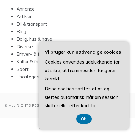
Annonce
Artikler
Bil & transport
Blog
Bolig, hus & have
Diverse
Vi bruger kun nødvendige cookies
Erhverv & forbrug
Cookies anvendes udelukkende for
Kultur & fritid
Sport
at sikre, at hjemmesiden fungerer
Uncategorized
korrekt.
Disse cookies sættes af os og
slettes automatisk, når din session
slutter eller efter kort tid.
© ALL RIGHTS RESERVED 2022
OK
CVR-Nummer 374 077 39