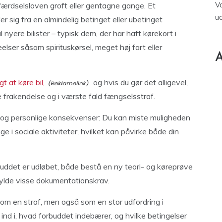
V
 færdselsloven groft eller gentagne gange. Et
u
ler sig fra en almindelig betinget eller ubetinget
l nyere bilister – typisk dem, der har haft kørekort i
eelser såsom spirituskørsel, meget høj fart eller
A
t at køre bil,
og hvis du gør det alligevel,
e frakendelse og i værste fald fængselsstraf.
 og personlige konsekvenser: Du kan miste muligheden
e i sociale aktiviteter, hvilket kan påvirke både din
buddet er udløbet, både bestå en ny teori- og køreprøve
pfylde visse dokumentationskrav.
om en straf, men også som en stor udfordring i
 ind i, hvad forbuddet indebærer, og hvilke betingelser