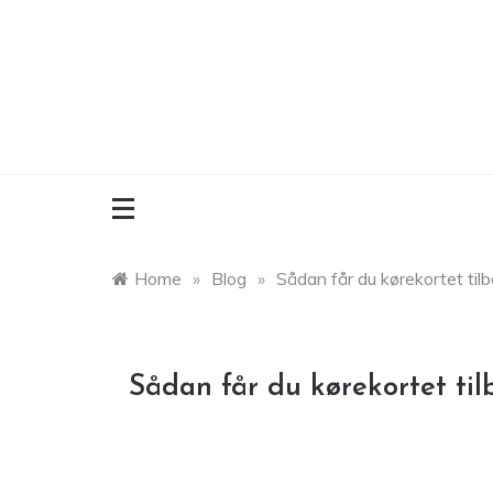
Skip
to
content
Home
»
Blog
»
Sådan får du kørekortet til
Sådan får du kørekortet til