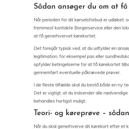
Sådan ansøger du om at få 
Når perioden for dit kørselsforbud er udløbet, o
fremmest kontakte Borgerservice eller den loka
at få generhvervet kørekortet.
Det foregår typisk ved, at du udfylder en an
legitimation, for eksempel pas eller sundhedsko
opfylder betingelserne for at få kørekortet til
gennemført eventuelle påkrævede prøver.
I de fleste tilfælde skal du bestå både en ny t
Det er vigtigt, at du indsender alle nødvendig
behandles hurtigst muligt.
Teori- og køreprøve – såda
Når du skal generhverve dit kørekort efter et 