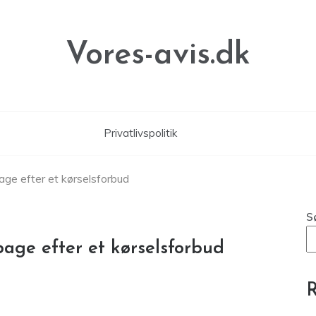
Vores-avis.dk
Privatlivspolitik
bage efter et kørselsforbud
S
bage efter et kørselsforbud
R