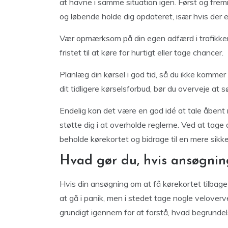
at havne i samme situation igen. Først og frem
og løbende holde dig opdateret, især hvis der e
Vær opmærksom på din egen adfærd i trafikken 
fristet til at køre for hurtigt eller tage chancer.
Planlæg din kørsel i god tid, så du ikke kommer i 
dit tidligere kørselsforbud, bør du overveje at 
Endelig kan det være en god idé at tale åbent 
støtte dig i at overholde reglerne. Ved at tage 
beholde kørekortet og bidrage til en mere sikker
Hvad gør du, hvis ansøgnin
Hvis din ansøgning om at få kørekortet tilbage e
at gå i panik, men i stedet tage nogle velover
grundigt igennem for at forstå, hvad begrundel