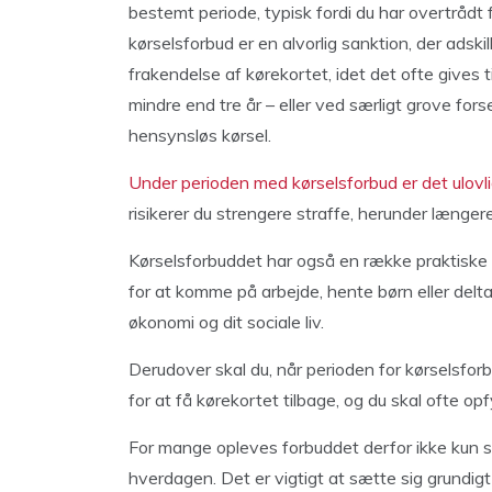
bestemt periode, typisk fordi du har overtrådt
kørselsforbud er en alvorlig sanktion, der adskil
frakendelse af kørekortet, idet det ofte gives ti
mindre end tre år – eller ved særligt grove fors
hensynsløs kørsel.
Under perioden med kørselsforbud er det ulovlig
risikerer du strengere straffe, herunder længer
Kørselsforbuddet har også en række praktiske
for at komme på arbejde, hente børn eller deltag
økonomi og dit sociale liv.
Derudover skal du, når perioden for kørselsfor
for at få kørekortet tilbage, og du skal ofte o
For mange opleves forbuddet derfor ikke kun s
hverdagen. Det er vigtigt at sætte sig grundigt