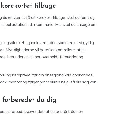
kørekortet tilbage
g du ønsker at få dit kørekort tilbage, skal du først og
le politistation i din kommune. Her skal du ansøge om
søgningsblanket og indleverer den sammen med gyldig
rt. Myndighederne vil herefter kontrollere, at du
bage, herunder at du har overholdt forbuddet og
eori- og køreprøve, før din ansøgning kan godkendes.
e dokumenter og følger proceduren nøje, så din sag kan
n forbereder du dig
kørselsforbud, kræver det, at du består både en