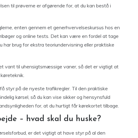
sen til prøverne er afgørende for, at du kan bestå i
eglerne, enten gennem et generhvervelseskursus hos en
ribøger og online tests. Det kan være en fordel at tage
 har brug for ekstra teoriundervisning eller praktiske
vet vant til uhensigtsmæssige vaner, så det er vigtigt at
 køreteknik.
å styr på de nyeste trafikregler. Til den praktiske
ndelig kørsel, så du kan vise sikker og hensynsfuld
sandsynligheden for, at du hurtigt får kørekortet tilbage.
ejde – hvad skal du huske?
ørselsforbud, er det vigtigt at have styr på al den