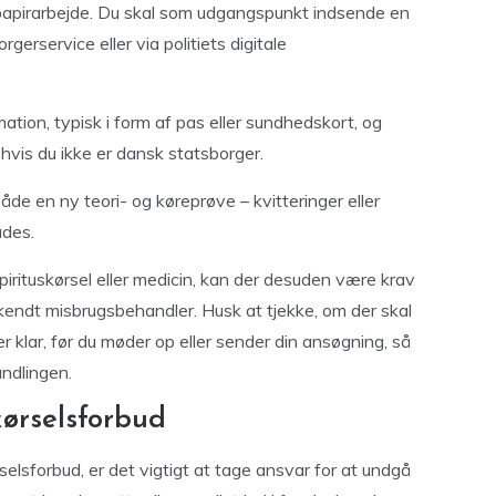
papirarbejde. Du skal som udgangspunkt indsende en
erservice eller via politiets digitale
ation, typisk i form af pas eller sundhedskort, og
hvis du ikke er dansk statsborger.
de en ny teori- og køreprøve – kvitteringer eller
ades.
pirituskørsel eller medicin, kan der desuden være krav
kendt misbrugsbehandler. Husk at tjekke, om der skal
er klar, før du møder op eller sender din ansøgning, så
ndlingen.
kørselsforbud
rselsforbud, er det vigtigt at tage ansvar for at undgå