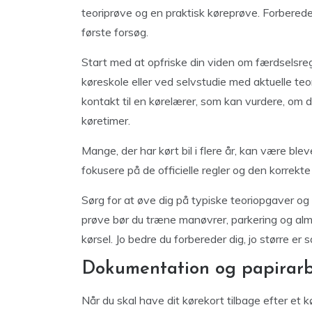
teoriprøve og en praktisk køreprøve. Forberedel
første forsøg.
Start med at opfriske din viden om færdselsr
køreskole eller ved selvstudie med aktuelle teo
kontakt til en kørelærer, som kan vurdere, om du
køretimer.
Mange, der har kørt bil i flere år, kan være ble
fokusere på de officielle regler og den korrekte
Sørg for at øve dig på typiske teoriopgaver og f
prøve bør du træne manøvrer, parkering og almi
kørsel. Jo bedre du forbereder dig, jo større er 
Dokumentation og papirarb
Når du skal have dit kørekort tilbage efter et k