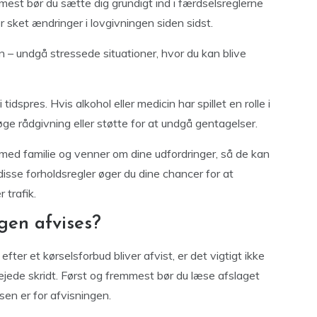
mest bør du sætte dig grundigt ind i færdselsreglerne
r sket ændringer i lovgivningen siden sidst.
– undgå stressede situationer, hvor du kan blive
tidspres. Hvis alkohol eller medicin har spillet en rolle i
søge rådgivning eller støtte for at undgå gentagelser.
med familie og venner om dine udfordringer, så de kan
disse forholdsregler øger du dine chancer for at
 trafik.
gen afvises?
fter et kørselsforbud bliver afvist, er det vigtigt ikke
vejede skridt. Først og fremmest bør du læse afslaget
sen er for afvisningen.