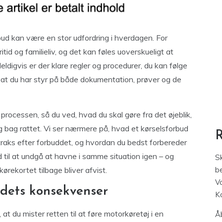
bud kan være en stor udfordring i hverdagen. For
id og familieliv, og det kan føles uoverskueligt at
ldigvis er der klare regler og procedurer, du kan følge
, at du har styr på både dokumentation, prøver og de
m processen, så du ved, hvad du skal gøre fra det øjeblik,
dig bag rattet. Vi ser nærmere på, hvad et kørselsforbud
straks efter forbuddet, og hvordan du bedst forbereder
d til at undgå at havne i samme situation igen – og
S
ørekortet tilbage bliver afvist.
be
V
 dets konsekvenser
K
t du mister retten til at føre motorkøretøj i en
Åb