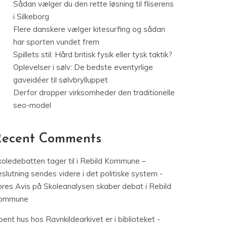
Sådan vælger du den rette løsning til fliserens
i Silkeborg
Flere danskere vælger kitesurfing og sådan
har sporten vundet frem
Spillets stil: Hård britisk fysik eller tysk taktik?
Oplevelser i sølv: De bedste eventyrlige
gaveidéer til sølvbrylluppet
Derfor dropper virksomheder den traditionelle
seo-model
Recent Comments
koledebatten tager til i Rebild Kommune –
slutning sendes videre i det politiske system -
ores Avis
på
Skoleanalysen skaber debat i Rebild
ommune
ent hus hos Ravnkildearkivet er i biblioteket -