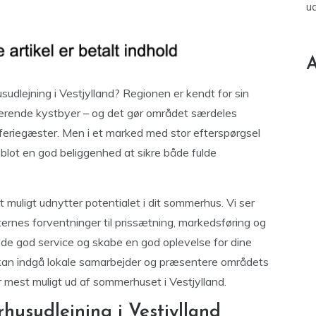
u
A
dlejning i Vestjylland? Regionen er kendt for sin
erende kystbyer – og det gør området særdeles
eriegæster. Men i et marked med stor efterspørgsel
lot en god beliggenhed at sikre både fulde
st muligt udnytter potentialet i dit sommerhus. Vi ser
rnes forventninger til prissætning, markedsføring og
 yde god service og skabe en god oplevelse for dine
u kan indgå lokale samarbejder og præsentere områdets
r mest muligt ud af sommerhuset i Vestjylland.
husudlejning i Vestjylland