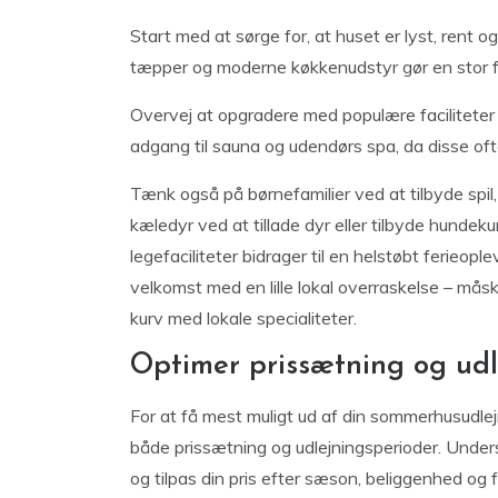
Start med at sørge for, at huset er lyst, rent o
tæpper og moderne køkkenudstyr gør en stor f
Overvej at opgradere med populære faciliteter 
adgang til sauna og udendørs spa, da disse ofte
Tænk også på børnefamilier ved at tilbyde spil
kæledyr ved at tillade dyr eller tilbyde hundek
legefaciliteter bidrager til en helstøbt ferieop
velkomst med en lille lokal overraskelse – måsk
kurv med lokale specialiteter.
Optimer prissætning og udl
For at få mest muligt ud af din sommerhusudlejn
både prissætning og udlejningsperioder. Under
og tilpas din pris efter sæson, beliggenhed og fa