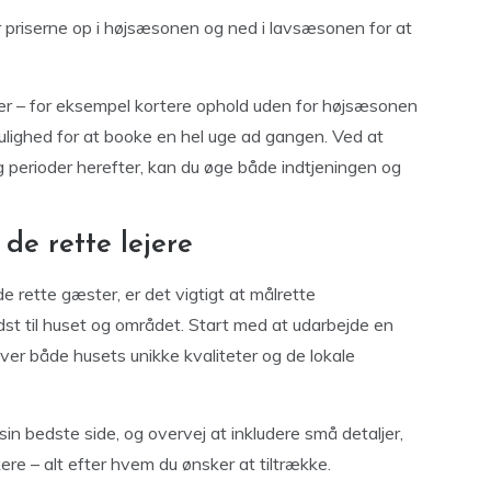
r priserne op i højsæsonen og ned i lavsæsonen for at
der – for eksempel kortere ophold uden for højsæsonen
ulighed for at booke en hel uge ad gangen. Ved at
 perioder herefter, kan du øge både indtjeningen og
de rette lejere
 de rette gæster, er det vigtigt at målrette
dst til huset og området. Start med at udarbejde en
er både husets unikke kvaliteter og de lokale
 sin bedste side, og overvej at inkludere små detaljer,
skere – alt efter hvem du ønsker at tiltrække.