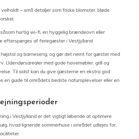
g velholdt – små detaljer som friske blomster, bløde
orskel.
såsom hurtig wi-fi, en hyggelig brændeovn eller
 efterspørges af feriegæster i Vestjylland.
, højstol og barneseng, og gør det nemt for gæster med
urv. Udendørsarealer med gode havemøbler, grill og
levelse. Til sidst kan du give gæsterne en ekstra god
e en guide til områdets bedste naturoplevelser eller en
ejningsperioder
ing i Vestjylland er det vigtigt løbende at optimere
søg, hvad lignende sommerhuse i området udlejes for,
ciliteter.