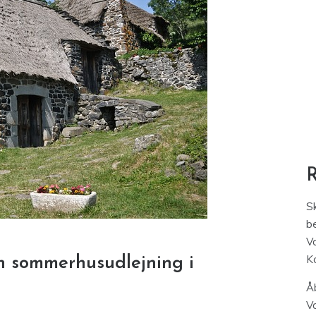
S
be
V
K
n sommerhusudlejning i
Åb
V