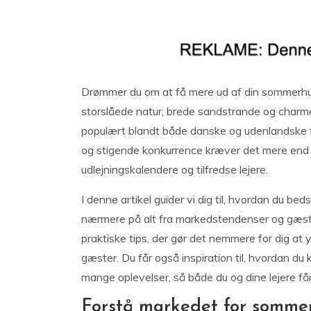
Drømmer du om at få mere ud af din sommerhusu
storslåede natur, brede sandstrande og charm
populært blandt både danske og udenlandske f
og stigende konkurrence kræver det mere end b
udlejningskalendere og tilfredse lejere.
I denne artikel guider vi dig til, hvordan du bed
nærmere på alt fra markedstendenser og gæste
praktiske tips, der gør det nemmere for dig at
gæster. Du får også inspiration til, hvordan d
mange oplevelser, så både du og dine lejere få
Forstå markedet for sommer