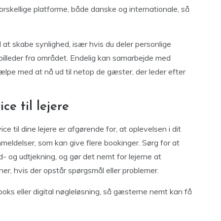
orskellige platforme, både danske og internationale, så
l at skabe synlighed, især hvis du deler personlige
ler billeder fra området. Endelig kan samarbejde med
jælpe med at nå ud til netop de gæster, der leder efter
ce til lejere
e til dine lejere er afgørende for, at oplevelsen i dit
meldelser, som kan give flere bookinger. Sørg for at
nd- og udtjekning, og gør det nemt for lejerne at
ner, hvis der opstår spørgsmål eller problemer.
boks eller digital nøgleløsning, så gæsterne nemt kan få