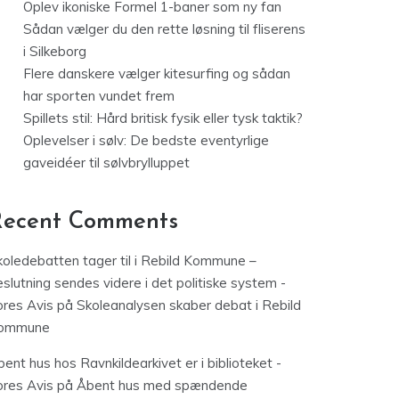
Oplev ikoniske Formel 1-baner som ny fan
Sådan vælger du den rette løsning til fliserens
i Silkeborg
Flere danskere vælger kitesurfing og sådan
har sporten vundet frem
Spillets stil: Hård britisk fysik eller tysk taktik?
Oplevelser i sølv: De bedste eventyrlige
gaveidéer til sølvbrylluppet
Recent Comments
koledebatten tager til i Rebild Kommune –
slutning sendes videre i det politiske system -
ores Avis
på
Skoleanalysen skaber debat i Rebild
ommune
ent hus hos Ravnkildearkivet er i biblioteket -
ores Avis
på
Åbent hus med spændende