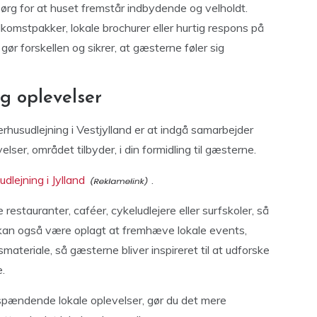
sørg for at huset fremstår indbydende og velholdt.
komstpakker, lokale brochurer eller hurtig respons på
gør forskellen og sikrer, at gæsterne føler sig
g oplevelser
erhusudlejning i Vestjylland er at indgå samarbejder
lser, området tilbyder, i din formidling til gæsterne.
lejning i Jylland
.
restauranter, caféer, cykeludlejere eller surfskoler, så
Det kan også være oplagt at fremhæve lokale events,
smateriale, så gæsterne bliver inspireret til at udforske
.
 spændende lokale oplevelser, gør du det mere