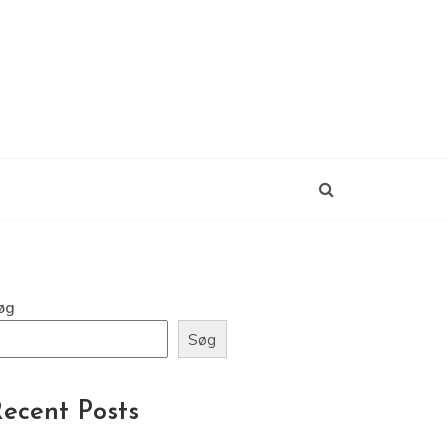
øg
Søg
ecent Posts