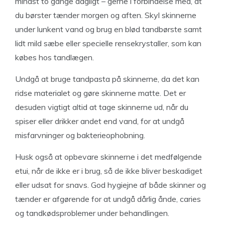
mindst to gange dagligt – gerne i forbindelse med, at
du børster tænder morgen og aften. Skyl skinnerne
under lunkent vand og brug en blød tandbørste samt
lidt mild sæbe eller specielle rensekrystaller, som kan
købes hos tandlægen.
Undgå at bruge tandpasta på skinnerne, da det kan
ridse materialet og gøre skinnerne matte. Det er
desuden vigtigt altid at tage skinnerne ud, når du
spiser eller drikker andet end vand, for at undgå
misfarvninger og bakterieophobning.
Husk også at opbevare skinnerne i det medfølgende
etui, når de ikke er i brug, så de ikke bliver beskadiget
eller udsat for snavs. God hygiejne af både skinner og
tænder er afgørende for at undgå dårlig ånde, caries
og tandkødsproblemer under behandlingen.