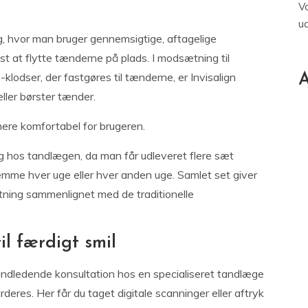
V
u
g, hvor man bruger gennemsigtige, aftagelige
vist at flytte tænderne på plads. I modsætning til
-klodser, der fastgøres til tænderne, er Invisalign
A
ller børster tænder.
ere komfortabel for brugeren.
g hos tandlægen, da man får udleveret flere sæt
emme hver uge eller hver anden uge. Samlet set giver
etning sammenlignet med de traditionelle
il færdigt smil
 indledende konsultation hos en specialiseret tandlæge
rderes. Her får du taget digitale scanninger eller aftryk