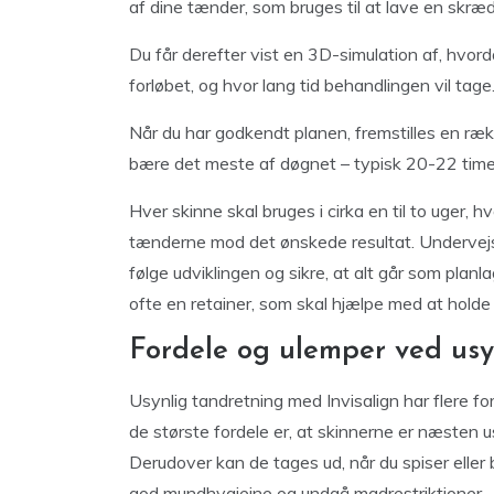
af dine tænder, som bruges til at lave en skr
Du får derefter vist en 3D-simulation af, hvor
forløbet, og hvor lang tid behandlingen vil tage
Når du har godkendt planen, fremstilles en ræk
bære det meste af døgnet – typisk 20-22 tim
Hver skinne skal bruges i cirka en til to uger, hv
tænderne mod det ønskede resultat. Undervejs 
følge udviklingen og sikre, at alt går som planla
ofte en retainer, som skal hjælpe med at holde 
Fordele og ulemper ved usy
Usynlig tandretning med Invisalign har flere fo
de største fordele er, at skinnerne er næsten u
Derudover kan de tages ud, når du spiser eller 
god mundhygiejne og undgå madrestriktioner.