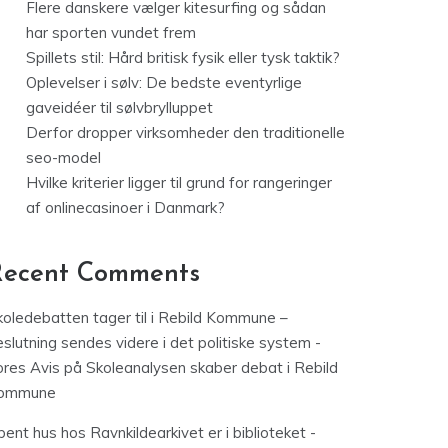
Flere danskere vælger kitesurfing og sådan
har sporten vundet frem
Spillets stil: Hård britisk fysik eller tysk taktik?
Oplevelser i sølv: De bedste eventyrlige
gaveidéer til sølvbrylluppet
Derfor dropper virksomheder den traditionelle
seo-model
Hvilke kriterier ligger til grund for rangeringer
af onlinecasinoer i Danmark?
Recent Comments
koledebatten tager til i Rebild Kommune –
slutning sendes videre i det politiske system -
ores Avis
på
Skoleanalysen skaber debat i Rebild
ommune
ent hus hos Ravnkildearkivet er i biblioteket -