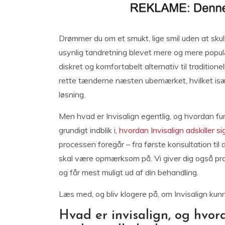
Drømmer du om et smukt, lige smil uden at skul
usynlig tandretning blevet mere og mere populæ
diskret og komfortabelt alternativ til traditio
rette tænderne næsten ubemærket, hvilket især
løsning.
Men hvad er Invisalign egentlig, og hvordan f
grundigt indblik i,
hvordan Invisalign adskiller sig
processen foregår – fra første konsultation til
skal være opmærksom på. Vi giver dig også prak
og får mest muligt ud af din behandling.
Læs med, og bliv klogere på, om Invisalign kunn
Hvad er invisalign, og hvord