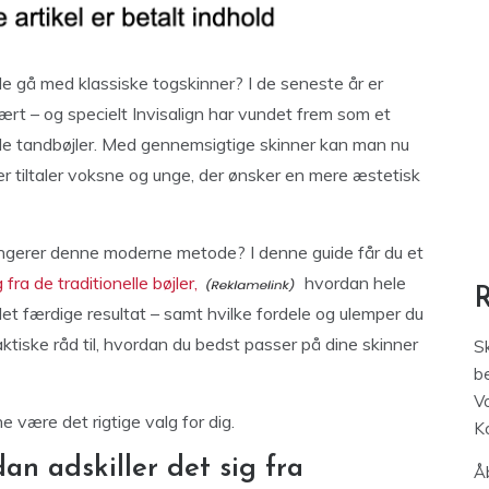
le gå med klassiske togskinner? I de seneste år er
rt – og specielt Invisalign har vundet frem som et
nelle tandbøjler. Med gennemsigtige skinner kan man nu
 tiltaler voksne og unge, der ønsker en mere æstetisk
ungerer denne moderne metode? I denne guide får du et
 fra de traditionelle bøjler,
hvordan hele
 det færdige resultat – samt hvilke fordele og ulemper du
tiske råd til, hvordan du bedst passer på dine skinner
S
be
V
e være det rigtige valg for dig.
K
an adskiller det sig fra
Åb