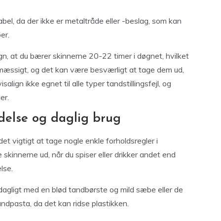
l, da der ikke er metaltråde eller -beslag, som kan
er.
ign, at du bærer skinnerne 20-22 timer i døgnet, hvilket
lmæssigt, og det kan være besværligt at tage dem ud,
align ikke egnet til alle typer tandstillingsfejl, og
er.
ldelse og daglig brug
det vigtigt at tage nogle enkle forholdsregler i
skinnerne ud, når du spiser eller drikker andet end
lse.
dagligt med en blød tandbørste og mild sæbe eller de
ndpasta, da det kan ridse plastikken.