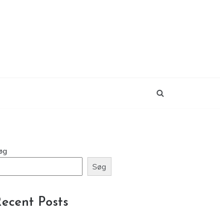
øg
Søg
ecent Posts