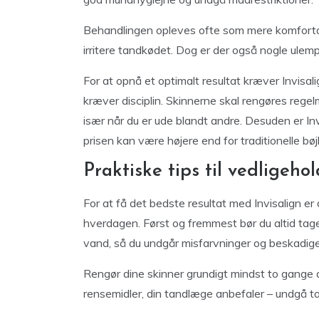
Behandlingen opleves ofte som mere komfortabe
irritere tandkødet. Dog er der også nogle ulemp
For at opnå et optimalt resultat kræver Invisal
kræver disciplin. Skinnerne skal rengøres rege
især når du er ude blandt andre. Desuden er Invis
prisen kan være højere end for traditionelle bøjl
Praktiske tips til vedligeho
For at få det bedste resultat med Invisalign er 
hverdagen. Først og fremmest bør du altid tage 
vand, så du undgår misfarvninger og beskadige
Rengør dine skinner grundigt mindst to gange 
rensemidler, din tandlæge anbefaler – undgå ta