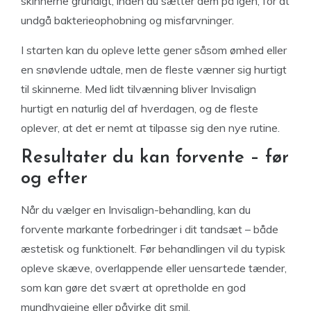
skinnerne grundigt, inden du sætter dem på igen, for at
undgå bakterieophobning og misfarvninger.
I starten kan du opleve lette gener såsom ømhed eller
en snøvlende udtale, men de fleste vænner sig hurtigt
til skinnerne. Med lidt tilvænning bliver Invisalign
hurtigt en naturlig del af hverdagen, og de fleste
oplever, at det er nemt at tilpasse sig den nye rutine.
Resultater du kan forvente – før
og efter
Når du vælger en Invisalign-behandling, kan du
forvente markante forbedringer i dit tandsæt – både
æstetisk og funktionelt. Før behandlingen vil du typisk
opleve skæve, overlappende eller uensartede tænder,
som kan gøre det svært at opretholde en god
mundhygiejne eller påvirke dit smil.