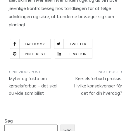
sæt skinner hver eller hver anden uge, og du vil have
jævnlige kontrolbesøg hos tandlægen for at følge
udviklingen og sikre, at tænderne bevæger sig som
planlagt.
FACEBOOK
TWITTER
PINTEREST
LINKEDIN
Indlægsnavigation
Myter og fakta om
Kørselsforbud i praksis:
kørselsforbud – det skal
Hvilke konsekvenser får
du vide som bilist
det for din hverdag?
Søg
Søg