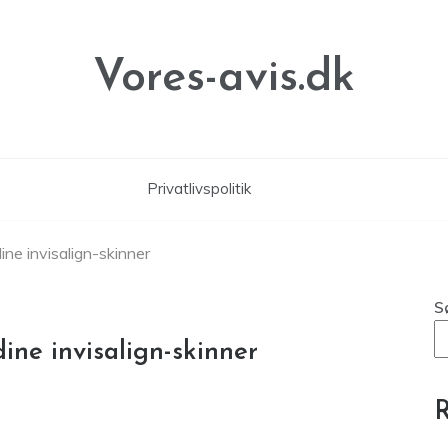
Vores-avis.dk
Privatlivspolitik
ne invisalign-skinner
S
ine invisalign-skinner
R