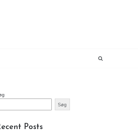
øg
Søg
ecent Posts