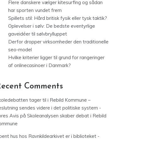
Flere danskere vælger kitesurfing og sådan
har sporten vundet frem
Spillets stil: Hård britisk fysik eller tysk taktik?
Oplevelser i sølv: De bedste eventyrlige
gaveidéer til sølvbrylluppet
Derfor dropper virksomheder den traditionelle
seo-model
Hvilke kriterier ligger til grund for rangeringer
af onlinecasinoer i Danmark?
Recent Comments
koledebatten tager til i Rebild Kommune –
slutning sendes videre i det politiske system -
ores Avis
på
Skoleanalysen skaber debat i Rebild
ommune
ent hus hos Ravnkildearkivet er i biblioteket -