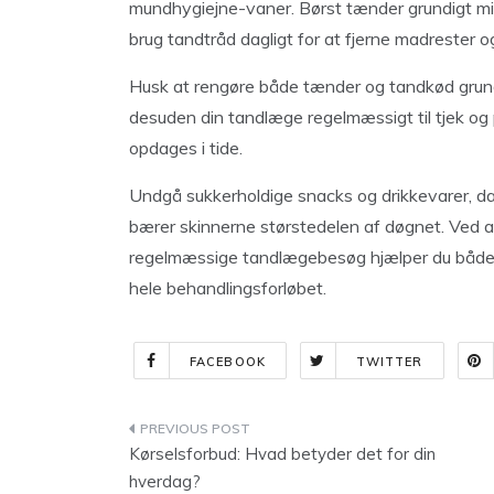
mundhygiejne-vaner. Børst tænder grundigt min
brug tandtråd dagligt for at fjerne madrester 
Husk at rengøre både tænder og tandkød grundig
desuden din tandlæge regelmæssigt til tjek og
opdages i tide.
Undgå sukkerholdige snacks og drikkevarer, da 
bærer skinnerne størstedelen af døgnet. Ved 
regelmæssige tandlægebesøg hjælper du både di
hele behandlingsforløbet.
FACEBOOK
TWITTER
Indlægsnavigation
Kørselsforbud: Hvad betyder det for din
hverdag?