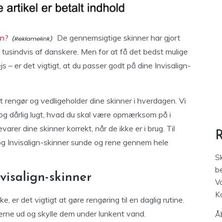
gn?
De gennemsigtige skinner har gjort
 tusindvis af danskere. Men for at få det bedst mulige
 – er det vigtigt, at du passer godt på dine Invisalign-
dst rengør og vedligeholder dine skinner i hverdagen. Vi
og dårlig lugt, hvad du skal være opmærksom på i
arer dine skinner korrekt, når de ikke er i brug. Til
 og Invisalign-skinner sunde og rene gennem hele
S
be
visalign-skinner
V
K
e, er det vigtigt at gøre rengøring til en daglig rutine.
rne ud og skylle dem under lunkent vand.
Åb