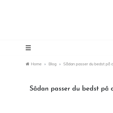
Skip
to
content
Home
»
Blog
»
Sådan passer du bedst på di
Sådan passer du bedst på d