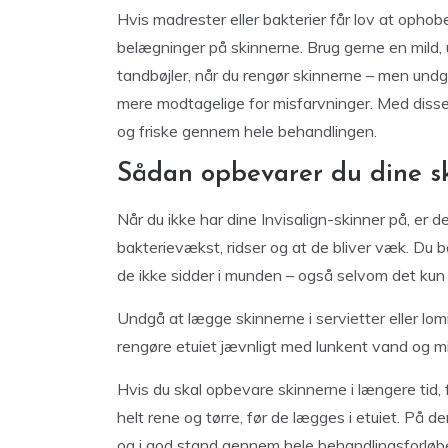
Hvis madrester eller bakterier får lov at ophobe s
belægninger på skinnerne. Brug gerne en mild, 
tandbøjler, når du rengør skinnerne – men und
mere modtagelige for misfarvninger. Med disse 
og friske gennem hele behandlingen.
Sådan opbevarer du dine ski
Når du ikke har dine Invisalign-skinner på, er d
bakterievækst, ridser og at de bliver væk. Du b
de ikke sidder i munden – også selvom det kun e
Undgå at lægge skinnerne i servietter eller lom
rengøre etuiet jævnligt med lunkent vand og mi
Hvis du skal opbevare skinnerne i længere tid, f
helt rene og tørre, før de lægges i etuiet. På de
og i god stand gennem hele behandlingsforløb