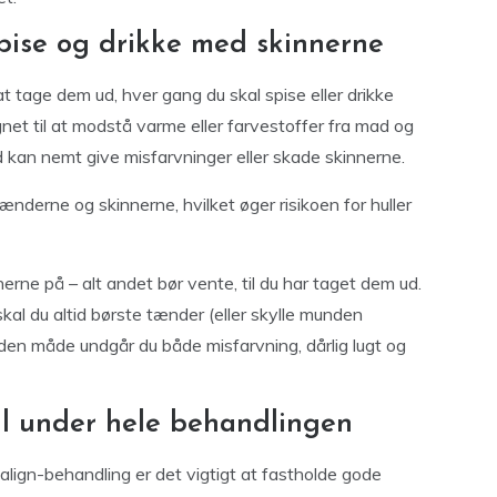
pise og drikke med skinnerne
 at tage dem ud, hver gang du skal spise eller drikke
net til at modstå varme eller farvestoffer fra mad og
nd kan nemt give misfarvninger eller skade skinnerne.
nderne og skinnerne, hvilket øger risikoen for huller
rne på – alt andet bør vente, til du har taget dem ud.
skal du altid børste tænder (eller skylle munden
 den måde undgår du både misfarvning, dårlig lugt og
il under hele behandlingen
salign-behandling er det vigtigt at fastholde gode