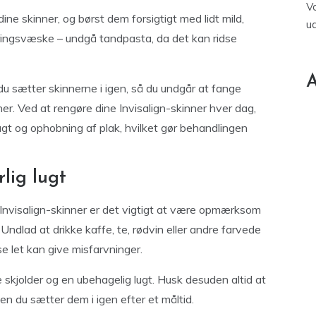
V
ine skinner, og børst dem forsigtigt med lidt mild,
u
ingsvæske – undgå tandpasta, da det kan ridse
A
du sætter skinnerne i igen, så du undgår at fange
r. Ved at rengøre dine Invisalign-skinner hver dag,
lugt og ophobning af plak, hvilket gør behandlingen
lig lugt
e Invisalign-skinner er det vigtigt at være opmærksom
Undlad at drikke kaffe, te, rødvin eller andre farvede
e let kan give misfarvninger.
kjolder og en ubehagelig lugt. Husk desuden altid at
en du sætter dem i igen efter et måltid.