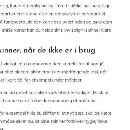
ig, kan det nemlig hurtigt føre til dårlig lugt og gullige
uparfumeret sæbe eller en rensekrystal beregnet til
gå tandpasta, da den kan ridse overfladen og gøre dem
enkle vaner kan du holde dine Invisalign-skinner klare
nner, når de ikke er i brug
et vigtigt, at du opbevarer dem korrekt for at undgå
ør altid placere skinnerne i det medfølgende etui, når
r i kort tid, for eksempel under måltider.
mer, da de let kan blive væk eller beskadiget. Husk at
ld sæbe for at forhindre ophobning af bakterier.
or eksempel hvis du skifter til et nyt sæt, skal de være
n måde sikrer du, at dine skinner forbliver hygiejniske
et.