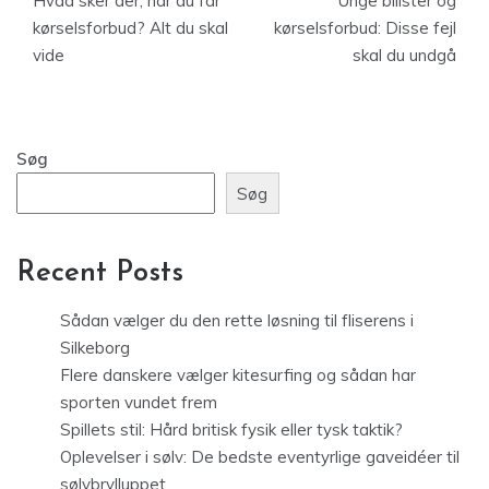
Hvad sker der, når du får
Unge bilister og
kørselsforbud? Alt du skal
kørselsforbud: Disse fejl
vide
skal du undgå
Søg
Søg
Recent Posts
Sådan vælger du den rette løsning til fliserens i
Silkeborg
Flere danskere vælger kitesurfing og sådan har
sporten vundet frem
Spillets stil: Hård britisk fysik eller tysk taktik?
Oplevelser i sølv: De bedste eventyrlige gaveidéer til
sølvbrylluppet