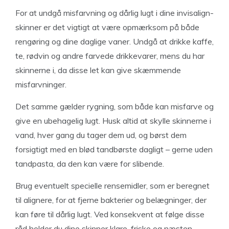
For at undgå misfarvning og dårlig lugt i dine invisalign-
skinner er det vigtigt at være opmærksom på både
rengøring og dine daglige vaner. Undgå at drikke kaffe,
te, rødvin og andre farvede drikkevarer, mens du har
skinnerne i, da disse let kan give skæmmende
misfarvninger.
Det samme gælder rygning, som både kan misfarve og
give en ubehagelig lugt. Husk altid at skylle skinnerne i
vand, hver gang du tager dem ud, og børst dem
forsigtigt med en blød tandbørste dagligt – gerne uden
tandpasta, da den kan være for slibende.
Brug eventuelt specielle rensemidler, som er beregnet
til alignere, for at fjerne bakterier og belægninger, der
kan føre til dårlig lugt. Ved konsekvent at følge disse
råd holder du dine skinner klare, friske og næsten