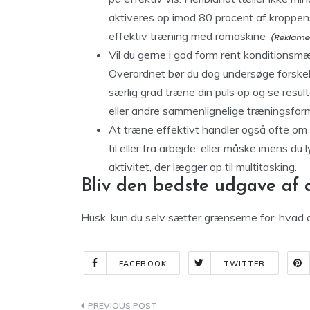
aktiveres op imod 80 procent af kroppens
effektiv træning med romaskine
Vil du gerne i god form rent konditionsm
Overordnet bør du dog undersøge forskell
særlig grad træne din puls op og se resu
eller andre sammenlignelige træningsfor
At træne effektivt handler også ofte om 
til eller fra arbejde, eller måske imens du 
aktivitet, der lægger op til multitasking.
Bliv den bedste udgave af d
Husk, kun du selv sætter grænserne for, hvad d
FACEBOOK
TWITTER
Indlægsnavigation