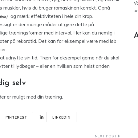
V
 muskler, hvis du bruger romaskinen korrekt.
Opnå
u
og mærk effektiviteten i hele din krop.
æssigt er der mange måder at gøre dette på.
ige træningsformer med interval. Her kan du nemlig i
A
ltater på rekordtid. Det kan for eksempel være med løb
mer.
at udnytte sin tid. Træn for eksempel gerne når du skal
lytter til lydbøger – eller en hvilken som helst anden
ig selv
er er muligt med din træning.
PINTEREST
LINKEDIN