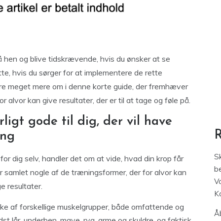
 hen og blive tidskrævende, hvis du ønsker at se
te, hvis du sørger for at implementere de rette
lære meget mere om i denne korte guide, der fremhæver
 alvor kan give resultater, der er til at tage og føle på.
igt gode til dig, der vil have
ing
S
r dig selv, handler det om at vide, hvad din krop får
be
r samlet nogle af de træningsformer, der for alvor kan
V
e resultater.
K
e af forskellige muskelgrupper, både omfattende og
Åb
ndst lår, underben, mave, ryg, arme og skuldre, og faktisk