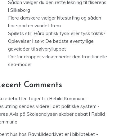
Sådan vælger du den rette løsning til fliserens
i Silkeborg
Flere danskere vælger kitesurfing og sådan
har sporten vundet frem
Spillets stil: Hård britisk fysik eller tysk taktik?
Oplevelser i sølv: De bedste eventyrlige
gaveidéer til sølvbrylluppet
Derfor dropper virksomheder den traditionelle
seo-model
Recent Comments
koledebatten tager til i Rebild Kommune –
slutning sendes videre i det politiske system -
ores Avis
på
Skoleanalysen skaber debat i Rebild
ommune
ent hus hos Ravnkildearkivet er i biblioteket -