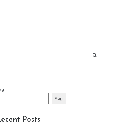
øg
Søg
ecent Posts