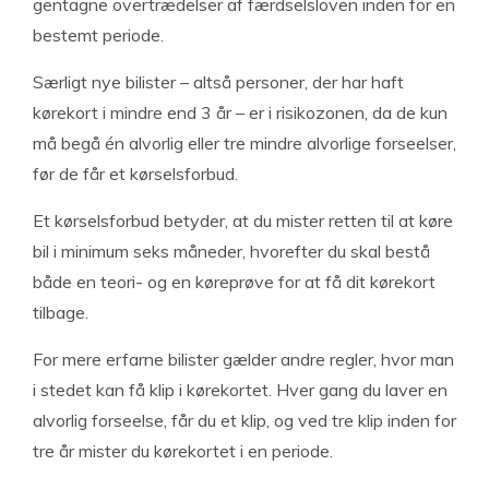
gentagne overtrædelser af færdselsloven inden for en
bestemt periode.
Særligt nye bilister – altså personer, der har haft
kørekort i mindre end 3 år – er i risikozonen, da de kun
må begå én alvorlig eller tre mindre alvorlige forseelser,
før de får et kørselsforbud.
Et kørselsforbud betyder, at du mister retten til at køre
bil i minimum seks måneder, hvorefter du skal bestå
både en teori- og en køreprøve for at få dit kørekort
tilbage.
For mere erfarne bilister gælder andre regler, hvor man
i stedet kan få klip i kørekortet. Hver gang du laver en
alvorlig forseelse, får du et klip, og ved tre klip inden for
tre år mister du kørekortet i en periode.