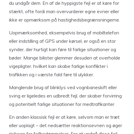
du undgår dem. En af de hyppigste fejl er at køre for
stærkt, ofte fordi man overvurderer egne evner eller
ikke er opmærksom på hastighedsbegrænsningerne.
Uopmærksomhed, eksempelvis brug af mobiltelefon
eller indstilling af GPS under kørsel, er også en stor
synder, der hurtigt kan føre til farlige situationer og
bøder. Mange bilister glemmer desuden at overholde
vigepligter, hvilket kan skabe farlige konflikter i
trafikken og i værste fald føre til ulykker.
Manglende brug af blinklys ved vognbaneskift eller
sving er ligeledes en udbredt fejl, der skaber forvirring
og potentielt farlige situationer for medtrafikanter.
En anden klassisk fejl er at køre, selvom man er træt
eller uoplagt – det nedsætter reaktionsevnen og øger
risikoen for fejlbedømmelser. For at undgå disse fejl