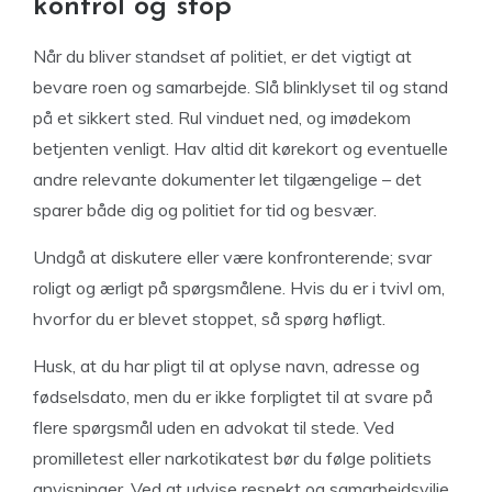
kontrol og stop
Når du bliver standset af politiet, er det vigtigt at
bevare roen og samarbejde. Slå blinklyset til og stand
på et sikkert sted. Rul vinduet ned, og imødekom
betjenten venligt. Hav altid dit kørekort og eventuelle
andre relevante dokumenter let tilgængelige – det
sparer både dig og politiet for tid og besvær.
Undgå at diskutere eller være konfronterende; svar
roligt og ærligt på spørgsmålene. Hvis du er i tvivl om,
hvorfor du er blevet stoppet, så spørg høfligt.
Husk, at du har pligt til at oplyse navn, adresse og
fødselsdato, men du er ikke forpligtet til at svare på
flere spørgsmål uden en advokat til stede. Ved
promilletest eller narkotikatest bør du følge politiets
anvisninger. Ved at udvise respekt og samarbejdsvilje