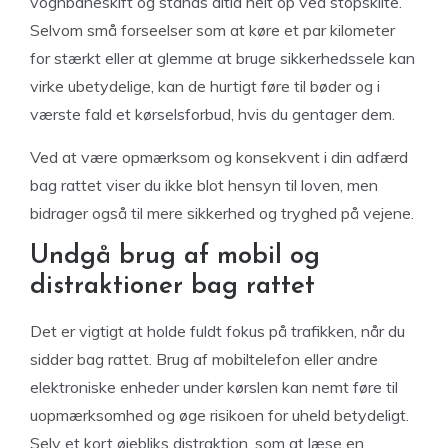
vognbaneskift og stands altid helt op ved stopskilte.
Selvom små forseelser som at køre et par kilometer
for stærkt eller at glemme at bruge sikkerhedssele kan
virke ubetydelige, kan de hurtigt føre til bøder og i
værste fald et kørselsforbud, hvis du gentager dem.
Ved at være opmærksom og konsekvent i din adfærd
bag rattet viser du ikke blot hensyn til loven, men
bidrager også til mere sikkerhed og tryghed på vejene.
Undgå brug af mobil og
distraktioner bag rattet
Det er vigtigt at holde fuldt fokus på trafikken, når du
sidder bag rattet. Brug af mobiltelefon eller andre
elektroniske enheder under kørslen kan nemt føre til
uopmærksomhed og øge risikoen for uheld betydeligt.
Selv et kort øjebliks distraktion, som at læse en