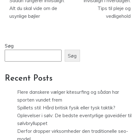
Sådan fungerer invisalign:
Invisalign i hverdagen:
Alt du skal vide om de
Tips til pleje og
usynlige bøjler
vedligehold
Søg
Søg
Recent Posts
Flere danskere vælger kitesurfing og sådan har
sporten vundet frem
Spillets stil: Hård britisk fysik eller tysk taktik?
Oplevelser i sølv: De bedste eventyrlige gaveidéer til
sølvbrylluppet
Derfor dropper virksomheder den traditionelle seo-
model