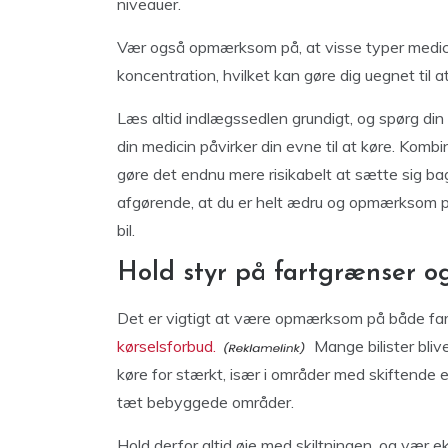
niveauer.
Vær også opmærksom på, at visse typer medici
koncentration, hvilket kan gøre dig uegnet til at 
Læs altid indlægssedlen grundigt, og spørg din l
din medicin påvirker din evne til at køre. Komb
gøre det endnu mere risikabelt at sætte sig bag
afgørende, at du er helt ædru og opmærksom på
bil.
Hold styr på fartgrænser og
Det er vigtigt at være opmærksom på både far
kørselsforbud.
Mange bilister bliv
køre for stærkt, især i områder med skiftende e
tæt bebyggede områder.
Hold derfor altid øje med skiltningen, og vær e