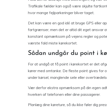
Trafikale fælder kan også være skjulte fartkontr
hvor mange fejlparkeringer bliver taget.
Det kan være en god idé at bruge GPS eller app
fartgrænser, men det er altid dit eget ansvar a
konstant opmærksom på vejens regler og potentiel
værste fald miste kørekortet.
Sådan undgår du point i kø
For at undgå at få point i kørekortet er det af
kører med omtanke. De fleste point gives for o
under kørsel, manglende sele eller overtrædelse
Vær derfor ekstra opmærksom på din egen adfær
hverken af telefonen eller dine passagerer.
Planlæg dine køreture, så du ikke føler dig press