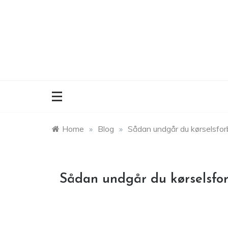
Skip
to
content
Home
»
Blog
»
Sådan undgår du kørselsforbu
Sådan undgår du kørselsforb