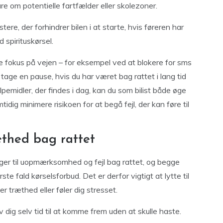
e om potentielle fartfælder eller skolezoner.
re, der forhindrer bilen i at starte, hvis føreren har
d spirituskørsel.
 fokus på vejen – for eksempel ved at blokere for sms
 tage en pause, hvis du har været bag rattet i lang tid
pemidler, der findes i dag, kan du som bilist både øge
idig minimere risikoen for at begå fejl, der kan føre til
æthed bag rattet
ger til uopmærksomhed og fejl bag rattet, og begge
rste fald kørselsforbud. Det er derfor vigtigt at lytte til
 træthed eller føler dig stresset.
v dig selv tid til at komme frem uden at skulle haste.