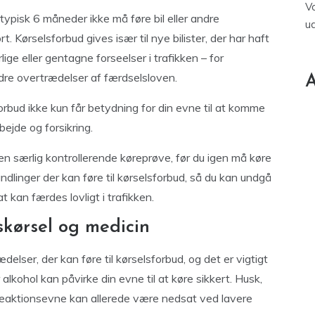
V
 typisk 6 måneder ikke må føre bil eller andre
u
. Kørselsforbud gives især til nye bilister, der har haft
lige eller gentagne forseelser i trafikken – for
ndre overtrædelser af færdselsloven.
A
forbud ikke kun får betydning for din evne til at komme
ejde og forsikring.
en særlig kontrollerende køreprøve, før du igen må køre
dlinger der kan føre til kørselsforbud, så du kan undgå
t kan færdes lovligt i trafikken.
kørsel og medicin
delser, der kan føre til kørselsforbud, og det er vigtigt
ohol kan påvirke din evne til at køre sikkert. Husk,
reaktionsevne kan allerede være nedsat ved lavere