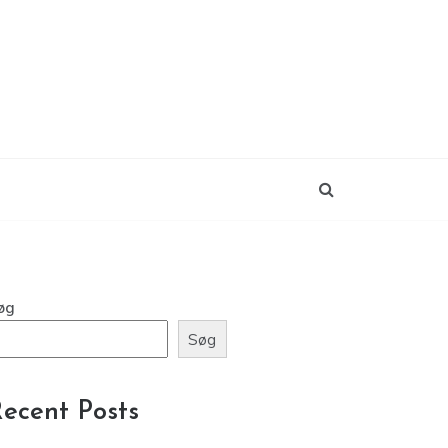
øg
Søg
ecent Posts