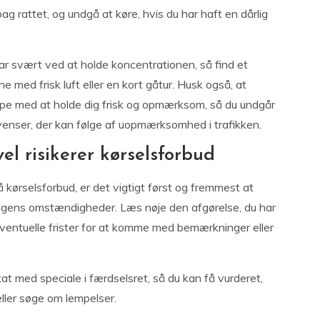
ag rattet, og undgå at køre, hvis du har haft en dårlig
har svært ved at holde koncentrationen, så find et
e med frisk luft eller en kort gåtur. Husk også, at
pe med at holde dig frisk og opmærksom, så du undgår
kvenser, der kan følge af uopmærksomhed i trafikken.
el risikerer kørselsforbud
 få kørselsforbud, er det vigtigt først og fremmest at
i sagens omstændigheder. Læs nøje den afgørelse, du har
ventuelle frister for at komme med bemærkninger eller
t med speciale i færdselsret, så du kan få vurderet,
ller søge om lempelser.