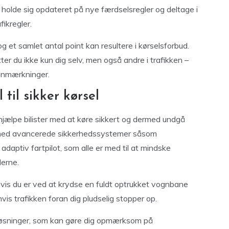
 holde sig opdateret på nye færdselsregler og deltage i
fikregler.
og et samlet antal point kan resultere i kørselsforbud.
ter du ikke kun dig selv, men også andre i trafikken –
anmærkninger.
til sikker kørsel
at hjælpe bilister med at køre sikkert og dermed undgå
t med avancerede sikkerhedssystemer såsom
aptiv fartpilot, som alle er med til at mindske
lerne.
vis du er ved at krydse en fuldt optrukket vognbane
vis trafikken foran dig pludselig stopper op.
øsninger, som kan gøre dig opmærksom på