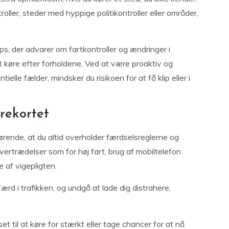
oller, steder med hyppige politikontroller eller områder,
s, der advarer om fartkontroller og ændringer i
t køre efter forholdene. Ved at være proaktiv og
le fælder, mindsker du risikoen for at få klip eller i
rekortet
gørende, at du altid overholder færdselsreglerne og
vertrædelser som for høj fart, brug af mobiltelefon
 af vigepligten.
d i trafikken, og undgå at lade dig distrahere,
et til at køre for stærkt eller tage chancer for at nå