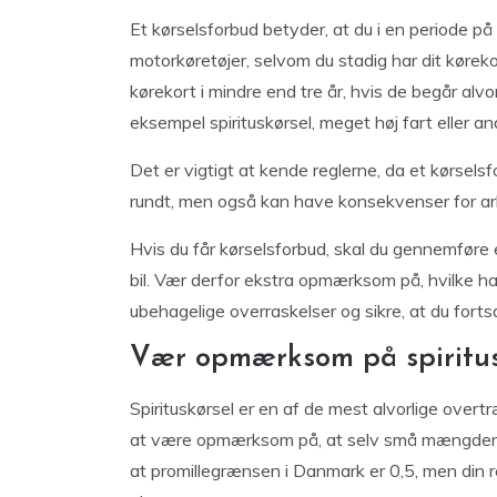
Et kørselsforbud betyder, at du i en periode på
motorkøretøjer, selvom du stadig har dit kørekort
kørekort i mindre end tre år, hvis de begår alvor
eksempel spirituskørsel, meget høj fart eller a
Det er vigtigt at kende reglerne, da et kørsels
rundt, men også kan have konsekvenser for arb
Hvis du får kørselsforbud, skal du gennemføre 
bil. Vær derfor ekstra opmærksom på, hvilke han
ubehagelige overraskelser og sikre, at du fortsa
Vær opmærksom på spiritus
Spirituskørsel er en af de mest alvorlige overtræ
at være opmærksom på, at selv små mængder alk
at promillegrænsen i Danmark er 0,5, men din 