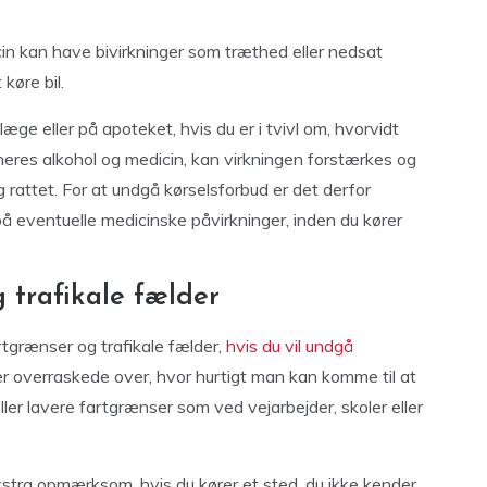
n kan have bivirkninger som træthed eller nedsat
køre bil.
æge eller på apoteket, hvis du er i tvivl om, hvorvidt
ineres alkohol og medicin, kan virkningen forstærkes og
 rattet. For at undgå kørselsforbud er det derfor
 eventuelle medicinske påvirkninger, inden du kører
 trafikale fælder
tgrænser og trafikale fælder,
hvis du vil undgå
er overraskede over, hvor hurtigt man kan komme til at
ller lavere fartgrænser som ved vejarbejder, skoler eller
kstra opmærksom, hvis du kører et sted, du ikke kender.