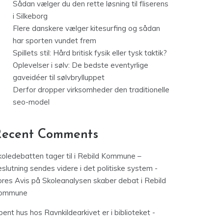
Sådan vælger du den rette løsning til fliserens
i Silkeborg
Flere danskere vælger kitesurfing og sådan
har sporten vundet frem
Spillets stil: Hård britisk fysik eller tysk taktik?
Oplevelser i sølv: De bedste eventyrlige
gaveidéer til sølvbrylluppet
Derfor dropper virksomheder den traditionelle
seo-model
Recent Comments
koledebatten tager til i Rebild Kommune –
slutning sendes videre i det politiske system -
ores Avis
på
Skoleanalysen skaber debat i Rebild
ommune
ent hus hos Ravnkildearkivet er i biblioteket -