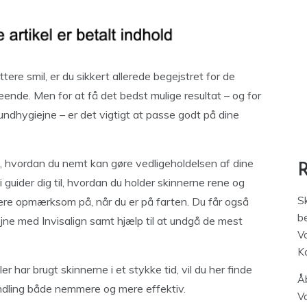
ottere smil, er du sikkert allerede begejstret for de
ende. Men for at få det bedst mulige resultat – og for
dhygiejne – er det vigtigt at passe godt på dine
til, hvordan du nemt kan gøre vedligeholdelsen af dine
 Vi guider dig til, hvordan du holder skinnerne rene og
S
være opmærksom på, når du er på farten. Du får også
be
ejne med Invisalign samt hjælp til at undgå de mest
V
K
r har brugt skinnerne i et stykke tid, vil du her finde
Åb
handling både nemmere og mere effektiv.
V