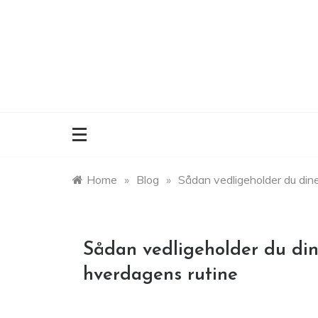
Skip
to
content
Home
»
Blog
»
Sådan vedligeholder du dine 
Sådan vedligeholder du dine 
hverdagens rutine