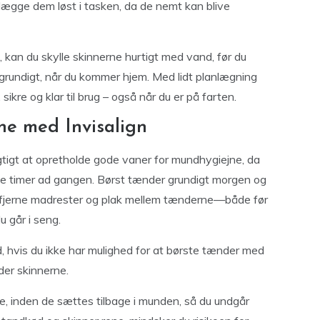
 lægge dem løst i tasken, da de nemt kan blive
 kan du skylle skinnerne hurtigt med vand, før du
 grundigt, når du kommer hjem. Med lidt planlægning
ikre og klar til brug – også når du er på farten.
ne med Invisalign
gtigt at opretholde gode vaner for mundhygiejne, da
e timer ad gangen. Børst tænder grundigt morgen og
at fjerne madrester og plak mellem tænderne—både før
 går i seng.
 hvis du ikke har mulighed for at børste tænder med
der skinnerne.
e, inden de sættes tilbage i munden, så du undgår