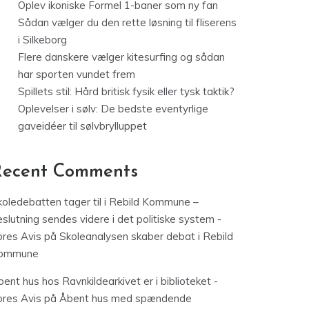
Oplev ikoniske Formel 1-baner som ny fan
Sådan vælger du den rette løsning til fliserens
i Silkeborg
Flere danskere vælger kitesurfing og sådan
har sporten vundet frem
Spillets stil: Hård britisk fysik eller tysk taktik?
Oplevelser i sølv: De bedste eventyrlige
gaveidéer til sølvbrylluppet
Recent Comments
koledebatten tager til i Rebild Kommune –
slutning sendes videre i det politiske system -
ores Avis
på
Skoleanalysen skaber debat i Rebild
ommune
ent hus hos Ravnkildearkivet er i biblioteket -
ores Avis
på
Åbent hus med spændende