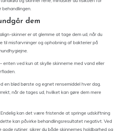
tandkød og skinner rene, mindsker du risikoen for
er behandlingen.
 undgår dem
salign-skinner er at glemme at tage dem ud, når du
re til misfarvninger og ophobning af bakterier på
mundhygiejne.
g – enten ved kun at skylle skinnerne med vand eller
rfladen.
ed en blød børste og egnet rensemiddel hver dag.
rekt, når de tages ud, hvilket kan gøre dem mere
 Endelig kan det være fristende at springe udskiftning
n dette kan påvirke behandlingsresultatet negativt. Ved
 gode rutiner, sikrer du både skinnernes holdbarhed og