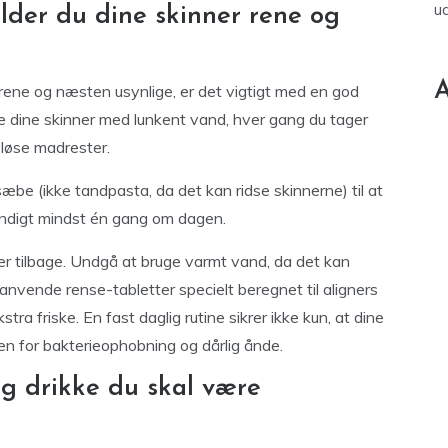
u
lder du dine skinner rene og
A
er rene og næsten usynlige, er det vigtigt med en god
lle dine skinner med lunkent vand, hver gang du tager
 løse madrester.
sæbe (ikke tandpasta, da det kan ridse skinnerne) til at
endigt mindst én gang om dagen.
ter tilbage. Undgå at bruge varmt vand, da det kan
nvende rense-tabletter specielt beregnet til aligners
ra friske. En fast daglig rutine sikrer ikke kun, at dine
en for bakterieophobning og dårlig ånde.
g drikke du skal være