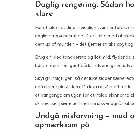
Daglig rengøring: Sådan ho
klare
For at sikre, at dine Invisalign-skinner forbliv
daglig rengøringsrutine. Start altid med at sky
dem ud af munden – det fjerner straks spyt og
Brug en blød tandbørste og lidt mild, flydende 
børste dem forsigtigt både indvendigt og udv
Skyl grundigt igen, så der ikke sidder sæberes
deformere plastikken. Du kan også med fordel a
et par gange om ugen for at holde skinnerne ekst
skinner ser pæne ud, men mindsker også risiko
Undgå misfarvning – mad o
opmærksom på