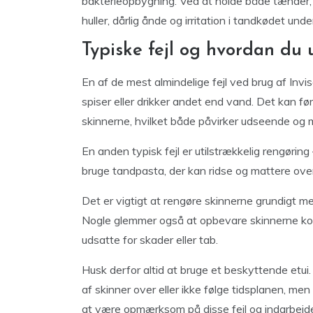
bakterieopbygning. Ved at holde både tænder, 
huller, dårlig ånde og irritation i tandkødet und
Typiske fejl og hvordan du
En af de mest almindelige fejl ved brug af Invi
spiser eller drikker andet end vand. Det kan fø
skinnerne, hvilket både påvirker udseende og 
En anden typisk fejl er utilstrækkelig rengørin
bruge tandpasta, der kan ridse og mattere ove
Det er vigtigt at rengøre skinnerne grundigt m
Nogle glemmer også at opbevare skinnerne kor
udsatte for skader eller tab.
Husk derfor altid at bruge et beskyttende etui.
af skinner over eller ikke følge tidsplanen, me
at være opmærksom på disse fejl og indarbejde