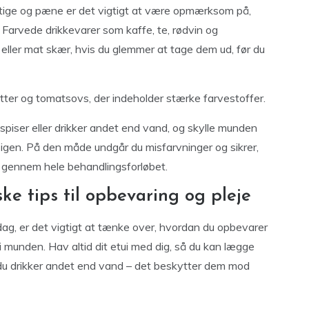
gtige og pæne er det vigtigt at være opmærksom på,
 Farvede drikkevarer som kaffe, te, rødvin og
 eller mat skær, hvis du glemmer at tage dem ud, før du
er og tomatsovs, der indeholder stærke farvestoffer.
u spiser eller drikker andet end vand, og skylle munden
 igen. På den måde undgår du misfarvninger og sikrer,
gt gennem hele behandlingsforløbet.
ke tips til opbevaring og pleje
rdag, er det vigtigt at tænke over, hvordan du opbevarer
i munden. Hav altid dit etui med dig, så du kan lægge
r du drikker andet end vand – det beskytter dem mod