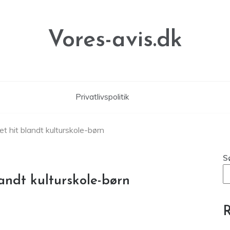
Vores-avis.dk
Privatlivspolitik
t hit blandt kulturskole-børn
S
andt kulturskole-børn
R