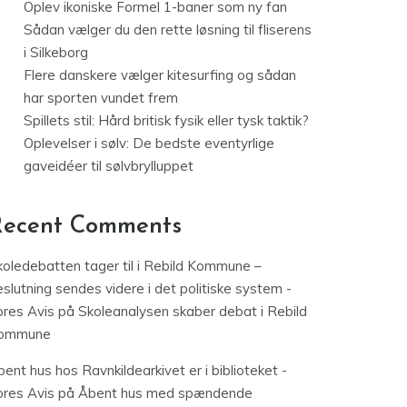
Oplev ikoniske Formel 1-baner som ny fan
Sådan vælger du den rette løsning til fliserens
i Silkeborg
Flere danskere vælger kitesurfing og sådan
har sporten vundet frem
Spillets stil: Hård britisk fysik eller tysk taktik?
Oplevelser i sølv: De bedste eventyrlige
gaveidéer til sølvbrylluppet
Recent Comments
koledebatten tager til i Rebild Kommune –
slutning sendes videre i det politiske system -
ores Avis
på
Skoleanalysen skaber debat i Rebild
ommune
ent hus hos Ravnkildearkivet er i biblioteket -
ores Avis
på
Åbent hus med spændende