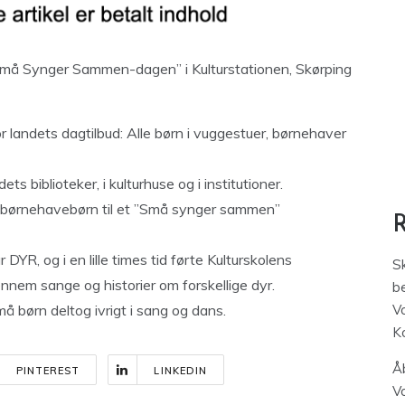
må Synger Sammen-dagen” i Kulturstationen, Skørping
r landets dagtilbud: Alle børn i vuggestuer, børnehaver
 biblioteker, i kulturhuse og i institutioner.
s børnehavebørn til et ”Små synger sammen”
YR, og i en lille times tid førte Kulturskolens
S
nem sange og historier om forskellige dyr.
be
må børn deltog ivrigt i sang og dans.
V
K
Åb
PINTEREST
LINKEDIN
V