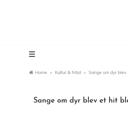
Skip
to
content
Home
»
Kultur & fritid
»
Sange om dyr blev e
Sange om dyr blev et hit bl