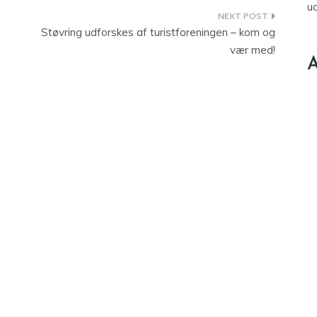
u
Støvring udforskes af turistforeningen – kom og
vær med!
A