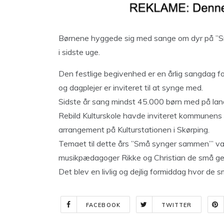
Børnene hyggede sig med sange om dyr på ”S
i sidste uge.
Den festlige begivenhed er en årlig sangdag fo
og dagplejer er inviteret til at synge med.
Sidste år sang mindst 45.000 børn med på landets
Rebild Kulturskole havde inviteret kommunen
arrangement på Kulturstationen i Skørping.
Temaet til dette års ”Små synger sammen’” var D
musikpædagoger Rikke og Christian de små gen
Det blev en livlig og dejlig formiddag hvor de s
FACEBOOK
TWITTER