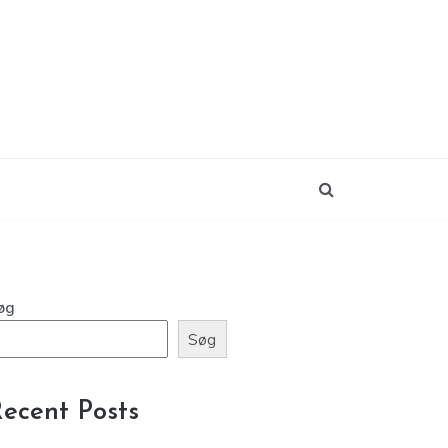
øg
Søg
ecent Posts