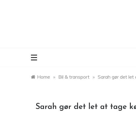
Skip
to
content
Home
»
Bil & transport
»
Sarah gør det let
Sarah gør det let at tage k