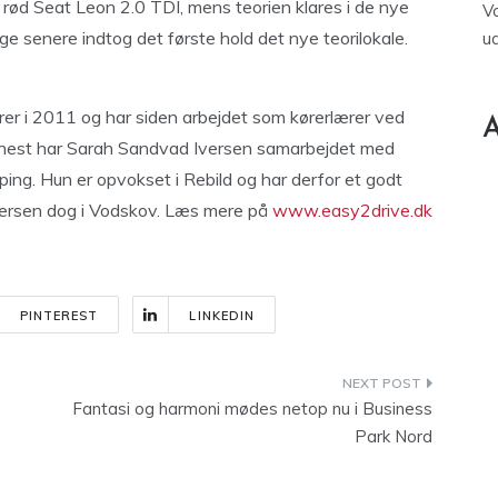
n rød Seat Leon 2.0 TDI, mens teorien klares i de nye
V
age senere indtog det første hold det nye teorilokale.
u
er i 2011 og har siden arbejdet som kørerlærer ved
A
enest har Sarah Sandvad Iversen samarbejdet med
ping. Hun er opvokset i Rebild og har derfor et godt
Iversen dog i Vodskov. Læs mere på
www.easy2drive.dk
PINTEREST
LINKEDIN
Fantasi og harmoni mødes netop nu i Business
Park Nord