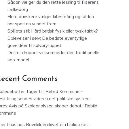
Sådan vælger du den rette løsning til fliserens
i Silkeborg
Flere danskere vælger kitesurfing og sådan
har sporten vundet frem
Spillets stil: Hård britisk fysik eller tysk taktik?
Oplevelser i sølv: De bedste eventyrlige
gaveidéer til sølvbrylluppet
Derfor dropper virksomheder den traditionelle
seo-model
Recent Comments
koledebatten tager til i Rebild Kommune –
slutning sendes videre i det politiske system -
ores Avis
på
Skoleanalysen skaber debat i Rebild
ommune
ent hus hos Ravnkildearkivet er i biblioteket -