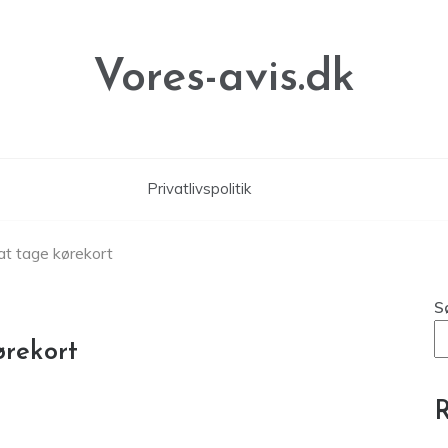
Vores-avis.dk
Privatlivspolitik
 at tage kørekort
S
ørekort
R