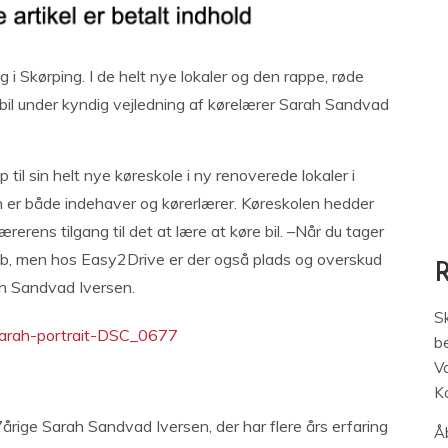
i Skørping. I de helt nye lokaler og den rappe, røde
bil under kyndig vejledning af kørelærer Sarah Sandvad
til sin helt nye køreskole i ny renoverede lokaler i
 er både indehaver og kørerlærer. Køreskolen hedder
rens tilgang til det at lære at køre bil. –Når du tager
løb, men hos Easy2Drive er der også plads og overskud
rah Sandvad Iversen.
S
be
V
K
rige Sarah Sandvad Iversen, der har flere års erfaring
Åb