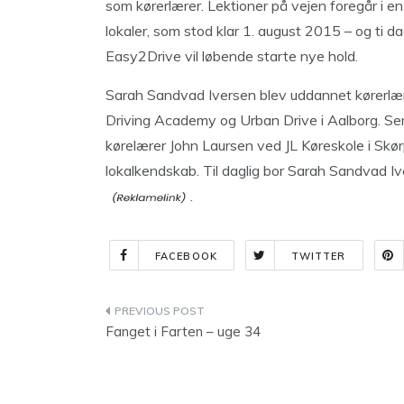
som kørerlærer. Lektioner på vejen foregår i e
lokaler, som stod klar 1. august 2015 – og ti d
Easy2Drive vil løbende starte nye hold.
Sarah Sandvad Iversen blev uddannet kørerlær
Driving Academy og Urban Drive i Aalborg. S
kørelærer John Laursen ved JL Køreskole i Skør
lokalkendskab. Til daglig bor Sarah Sandvad 
.
FACEBOOK
TWITTER
Indlægsnavigation
Fanget i Farten – uge 34