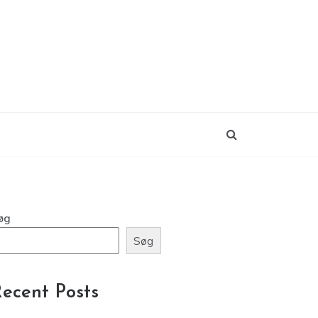
øg
Søg
ecent Posts