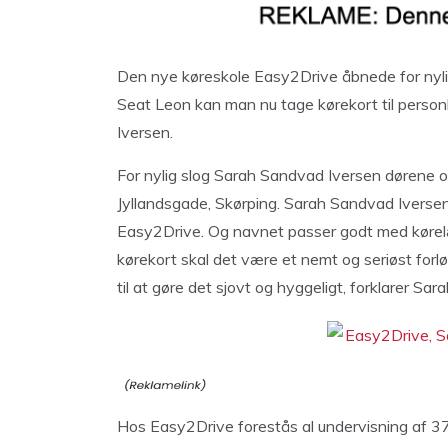
Den nye køreskole Easy2Drive åbnede for nylig 
Seat Leon kan man nu tage kørekort til person
Iversen.
For nylig slog Sarah Sandvad Iversen dørene op 
Jyllandsgade, Skørping. Sarah Sandvad Iversen
Easy2Drive. Og navnet passer godt med kørelære
kørekort skal det være et nemt og seriøst for
til at gøre det sjovt og hyggeligt, forklarer Sa
Hos Easy2Drive forestås al undervisning af 37å