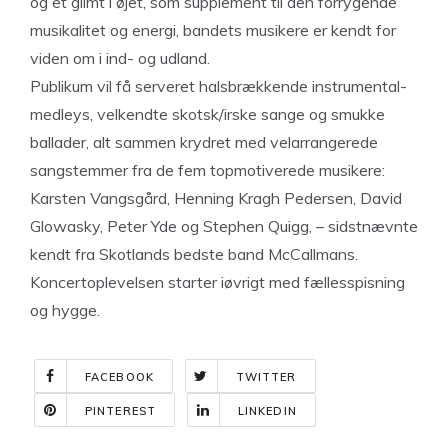
og et glimt i øjet, som supplement til den forrygende
musikalitet og energi, bandets musikere er kendt for
viden om i ind- og udland.
Publikum vil få serveret halsbrækkende instrumental-
medleys, velkendte skotsk/irske sange og smukke
ballader, alt sammen krydret med velarrangerede
sangstemmer fra de fem topmotiverede musikere:
Karsten Vangsgård, Henning Kragh Pedersen, David
Glowasky, Peter Yde og Stephen Quigg, – sidstnævnte
kendt fra Skotlands bedste band McCallmans.
Koncertoplevelsen starter iøvrigt med fællesspisning
og hygge.
FACEBOOK
TWITTER
PINTEREST
LINKEDIN