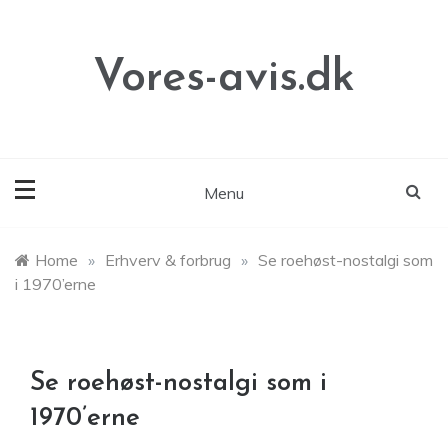
Skip
to
content
Vores-avis.dk
Menu
Home
»
Erhverv & forbrug
»
Se roehøst-nostalgi som
i 1970’erne
Se roehøst-nostalgi som i
1970’erne