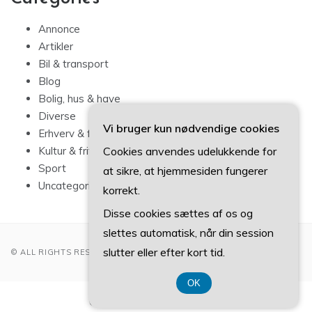
Annonce
Artikler
Bil & transport
Blog
Bolig, hus & have
Diverse
Vi bruger kun nødvendige cookies
Erhverv & forbrug
Cookies anvendes udelukkende for
Kultur & fritid
Sport
at sikre, at hjemmesiden fungerer
Uncategorized
korrekt.
Disse cookies sættes af os og
slettes automatisk, når din session
slutter eller efter kort tid.
© ALL RIGHTS RESERVED 2022
OK
CVR-Nummer 374 077 39