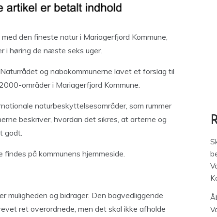
ke med den fineste natur i Mariagerfjord Kommune,
 i høring de næste seks uger.
aturrådet og nabokommunerne lavet et forslag til
 2000-områder i Mariagerfjord Kommune.
rnationale naturbeskyttelsesområder, som rummer
rne beskriver, hvordan det sikres, at arterne og
t godt.
S
lse findes på kommunens hjemmeside.
be
V
K
iber muligheden og bidrager. Den bagvedliggende
Åb
krevet ret overordnede, men det skal ikke afholde
V