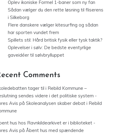
Oplev ikoniske Formel 1-baner som ny fan
Sådan vælger du den rette løsning til fliserens
i Silkeborg
Flere danskere vælger kitesurfing og sådan
har sporten vundet frem
Spillets stil: Hård britisk fysik eller tysk taktik?
Oplevelser i sølv: De bedste eventyrlige
gaveidéer til sølvbrylluppet
Recent Comments
koledebatten tager til i Rebild Kommune –
slutning sendes videre i det politiske system -
ores Avis
på
Skoleanalysen skaber debat i Rebild
ommune
ent hus hos Ravnkildearkivet er i biblioteket -
ores Avis
på
Åbent hus med spændende