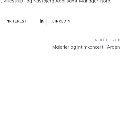
, Villestrup- og Kastbjerg Ådal samt Mariager Fjord.
PINTEREST
LINKEDIN
Malerier og intimkoncert i Arden