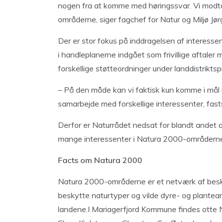
nogen fra at komme med høringssvar. Vi modtage
områderne, siger fagchef for Natur og Miljø Jø
Der er stor fokus på inddragelsen af interess
i handleplanerne indgået som frivillige aftaler
forskellige støtteordninger under landdistrikt
– På den måde kan vi faktisk kun komme i mål m
samarbejde med forskellige interessenter, fast
Derfor er Naturrådet nedsat for blandt andet 
mange interessenter i Natura 2000-områderne
Facts om Natura 2000
Natura 2000-områderne er et netværk af besk
beskytte naturtyper og vilde dyre- og planteart
landene.I Mariagerfjord Kommune findes otte 