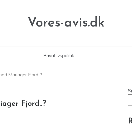
Vores-avis.dk
Privatlivspolitik
ed Mariager Fjord..?
S
ager Fjord..?
R