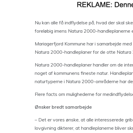
Nu kan alle få indflydelse på, hvad der skal s
foreløbig imens Natura 2000-handleplanerne er
Mariagerfjord Kommune har i samarbejde med N
Natura 2000-handleplaner for de otte Natura
Natura 2000-handleplaner handler om de inte
noget af kommunens fineste natur. Handleplane
naturtyperne i Natura 2000-områderne har de
Flere facts om mulighederne for medindflyde
Ønsker bredt samarbejde
– Det er vores ønske, at alle interesserede gr
lovgivning dikterer, at handleplanerne bliver s