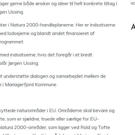
u
r gerne både ønsker og ideer til helt konkrete tiltag i
rgen Ussing.
enter i Natura 2000-handleplanerne. Her er indsatserne
A
 med lodsejerne og blandt andet finansieret af
sprogrammet.
ed indsatserne, hvis det foregår i et bredt
slår Jørgen Ussing.
at understøtte dialogen og samarbejdet mellem de
 i Mariagerfjord Kommune.
yttede naturområder i EU. Områderne skal bevare og
e, som er sjældne, truede eller særlige for EU-
Natura 2000-områder, som ligger ved Rold og Tofte