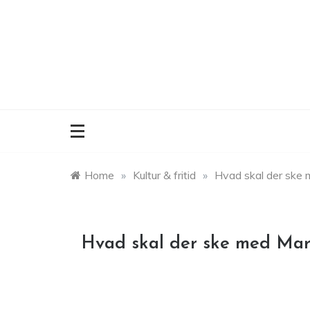
Skip
to
content
Home
»
Kultur & fritid
»
Hvad skal der ske m
Hvad skal der ske med Mari