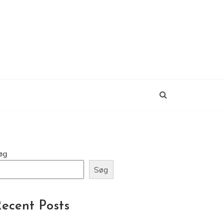
øg
Søg
ecent Posts