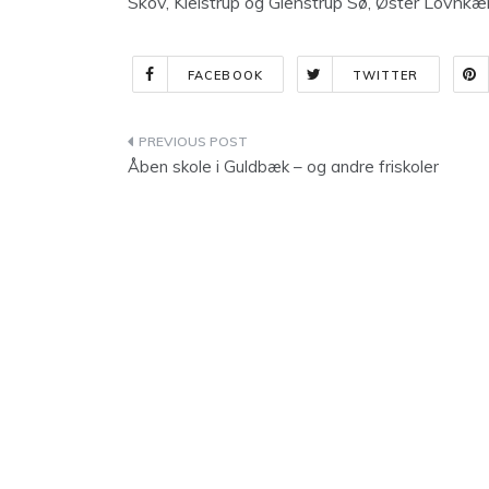
Skov, Kielstrup og Glenstrup Sø, Øster Lovnkær
FACEBOOK
TWITTER
Indlægsnavigation
Åben skole i Guldbæk – og andre friskoler