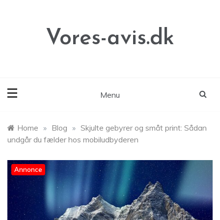
Skip
to
content
Vores-avis.dk
Menu
Home
»
Blog
»
Skjulte gebyrer og småt print: Sådan
undgår du fælder hos mobiludbyderen
Annonce