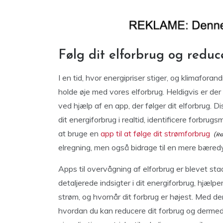
Følg dit elforbrug og reduc
I en tid, hvor energipriser stiger, og klimaforan
holde øje med vores elforbrug. Heldigvis er de
ved hjælp af en app, der følger dit elforbrug. 
dit energiforbrug i realtid, identificere forbr
at bruge en
app til at følge dit strømforbrug
elregning, men også bidrage til en mere bæredy
Apps til overvågning af elforbrug er blevet st
detaljerede indsigter i dit energiforbrug, hjælp
strøm, og hvornår dit forbrug er højest. Med d
hvordan du kan reducere dit forbrug og derme