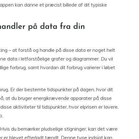
å appen kan danne et præcist billede af dit typiske
andler på data fra din
ting – at forstå og handle på disse data er noget helt
e data i letforståelige grafer og diagrammer. Du vil
ige forbrug, samt hvordan dit forbrug varierer i løbet
brug. Er der bestemte tidspunkter på dagen, hvor dit
å, at du bruger energikrævende apparater på disse
isse aktiviteter til tidspunkter, hvor elprisen er lavere,
b.
 Hvis du bemærker pludselige stigninger, kan det være
ler er blevet efterladt tændt. Denne type indsigt kan