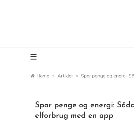
Skip
to
content
Home
»
Artikler
»
Spar penge og energi: S
Spar penge og energi: Såd
elforbrug med en app