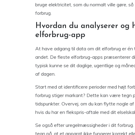
bruge elektricitet, som du normalt ville gøre, s
forbrug.
Hvordan du analyserer og h
elforbrug-app
At have adgang til data om dit elforbrug er én 
andet. De fleste elforbrug-apps præsenterer din
typisk kunne se dit daglige, ugentlige og månedl
af dagen.
Start med at identificere perioder med højt for
forbrug stiger markant? Dette kan være tegn p
tidspunkter. Overvej, om du kan flytte nogle af d
hvis du har en flekspris-aftale med dit elselska
Se også efter uregelmæssigheder i dit forbrug.
tegn på, at et apparat ikke fungerer korrekt el