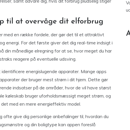
relser, samt advare dig, hvis dit forbrug pludselig stiger
V
u
 til at overvåge dit elforbrug
A
r med en række fordele, der gør det til et attraktivt
 energi. For det første giver det dig real-time indsigt i
på din månedlige elregning for at se, hvor meget du har
g straks reagere på eventuelle udsving.
t identificere energislugende apparater. Mange apps
 apparater der bruger mest strøm i dit hjem. Dette gør
arende indsatser på de områder, hvor de vil have størst
mle køleskab bruger uforholdsmæssigt meget strøm, og
te det med en mere energieffektiv model.
 ofte give dig personlige anbefalinger til, hvordan du
rugsmønstre og din boligtype kan appen foreslå