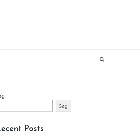
øg
Søg
ecent Posts