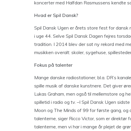
koncerter med Halfdan Rasmussens kendte sa
Hvad er Spil Dansk?
Spil Dansk Ugen er årets store fest for dansk 
i uge 44. Selve Spil Dansk Dagen fejres torsd
tradition. I 2014 blev der sat ny rekord med
musikken overalt: skoler, sygehuse, spillestede
Fokus på talenter
Mange danske radiostationer, bl.a. DR’s kanal
spille musik af danske kunstnere. Det giver ør
Lukas Graham, men også til mellemstore og hel
spilletid i radio og tv. –I Spil Dansk Ugen sidst
Moon og The Minds of 99 for første gang, og det
talenterne, siger Ricco Victor, som er direktør 
talenterne, men vi har i mange år plejet de gr