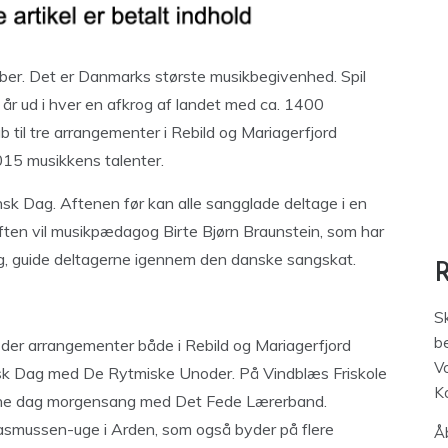
ber. Det er Danmarks største musikbegivenhed. Spil
 år ud i hver en afkrog af landet med ca. 1400
til tre arrangementer i Rebild og Mariagerfjord
15 musikkens talenter.
ansk Dag. Aftenen før kan alle sangglade deltage i en
ften vil musikpædagog Birte Bjørn Braunstein, som har
ping, guide deltagerne igennem den danske sangskat.
S
be
der arrangementer både i Rebild og Mariagerfjord
V
nsk Dag med De Rytmiske Unoder. På Vindblæs Friskole
K
enne dag morgensang med Det Fede Lærerband.
asmussen-uge i Arden, som også byder på flere
Åb