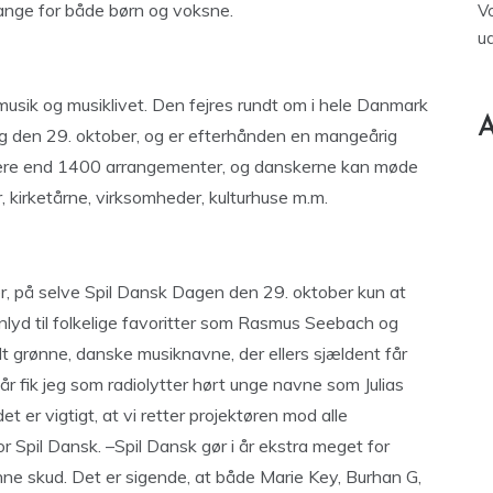
nge for både børn og voksne.
V
u
musik og musiklivet. Den fejres rundt om i hele Danmark
A
ag den 29. oktober, og er efterhånden en mangeårig
 mere end 1400 arrangementer, og danskerne kan møde
r, kirketårne, virksomheder, kulturhuse m.m.
er, på selve Spil Dansk Dagen den 29. oktober kun at
enlyd til folkelige favoritter som Rasmus Seebach og
t grønne, danske musiknavne, der ellers sjældent får
e år fik jeg som radiolytter hørt unge navne som Julias
 er vigtigt, at vi retter projektøren mod alle
for Spil Dansk. –Spil Dansk gør i år ekstra meget for
ønne skud. Det er sigende, at både Marie Key, Burhan G,