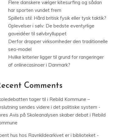
Flere danskere vælger kitesurfing og sådan
har sporten vundet frem
Spillets stil: Hård britisk fysik eller tysk taktik?
Oplevelser i sølv: De bedste eventyrlige
gaveidéer til sølvbrylluppet
Derfor dropper virksomheder den traditionelle
seo-model
Hvilke kriterier ligger til grund for rangeringer
af onlinecasinoer i Danmark?
Recent Comments
koledebatten tager til i Rebild Kommune –
slutning sendes videre i det politiske system -
ores Avis
på
Skoleanalysen skaber debat i Rebild
ommune
ent hus hos Ravnkildearkivet er i biblioteket -