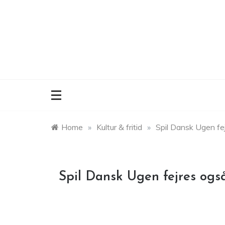
Skip
to
content
Home
»
Kultur & fritid
»
Spil Dansk Ugen fej
Spil Dansk Ugen fejres også