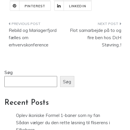
PINTEREST
LINKEDIN
Indlægsnavigation
Rebild og Mariagerfjord
Flot samarbejde på to og
fælles om
fire ben hos DcH
erhvervskonference
Støvring..!
Søg
Søg
Recent Posts
Oplev ikoniske Formel 1-baner som ny fan
Sådan vælger du den rette løsning til fliserens i
Silkeborg