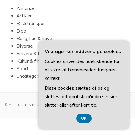
Annonce
Artikler
Bil & transport
Blog
Bolig, hus & have
Diverse
Vi bruger kun nødvendige cookies
Erhverv & forbrug
Cookies anvendes udelukkende for
Kultur & fritid
Sport
at sikre, at hjemmesiden fungerer
Uncategorized
korrekt.
Disse cookies sættes af os og
slettes automatisk, når din session
slutter eller efter kort tid.
© ALL RIGHTS RESERVED 2022
OK
CVR-Nummer 374 077 39