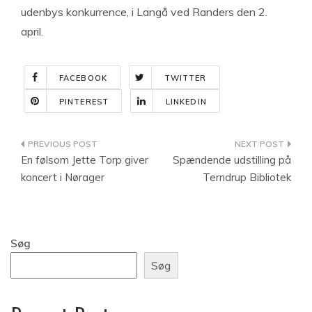
udenbys konkurrence, i Langå ved Randers den 2.
april.
FACEBOOK
TWITTER
PINTEREST
LINKEDIN
Indlægsnavigation
En følsom Jette Torp giver
Spændende udstilling på
koncert i Nørager
Terndrup Bibliotek
Søg
Søg