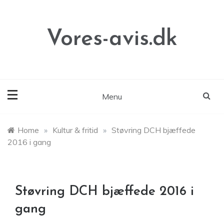
Skip
to
content
Vores-avis.dk
Menu
Home
»
Kultur & fritid
»
Støvring DCH bjæffede
2016 i gang
Støvring DCH bjæffede 2016 i
gang