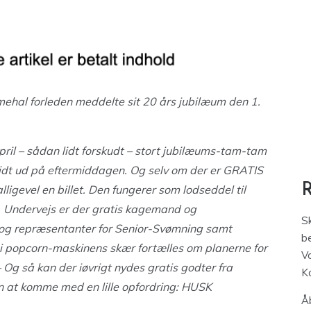
mehal forleden meddelte sit 20 års jubilæum den 1.
ril – sådan lidt forskudt – stort jubilæums-tam-tam
lidt ud på eftermiddagen. Og selv om der er GRATIS
lligevel en billet. Den fungerer som lodseddel til
 Undervejs er der gratis kagemand og
S
 og repræsentanter for Senior-Svømning samt
be
r i popcorn-maskinens skær fortælles om planerne for
V
 Og så kan der iøvrigt nydes gratis godter fra
K
n at komme med en lille opfordring: HUSK
Åb