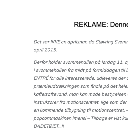
Det var IKKE en aprilsnar, da Støvring Svøm
april 2015.
Derfor holder svømmehallen på lørdag 11. ap
i svømmehallen fra midt på formiddagen til 
ENTRÉ for alle interesserede, udleveres der a
præmieudtrækningen som finale på det hele.
kaffe/saftevand, man kan møde bestyrelsen
instruktører fra motionscentret, lige som de
en kommende tilbygning til motionscentret. –
popcornmaskinen imens! – Tilbage er vist ku
BADETØJET…!!