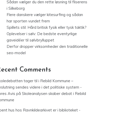
Sådan vælger du den rette løsning til fliserens
i Silkeborg
Flere danskere vælger kitesurfing og sådan
har sporten vundet frem
Spillets stil: Hård britisk fysik eller tysk taktik?
Oplevelser i sølv: De bedste eventyrlige
gaveidéer til sølvbrylluppet
Derfor dropper virksomheder den traditionelle
seo-model
Recent Comments
koledebatten tager til i Rebild Kommune –
slutning sendes videre i det politiske system -
ores Avis
på
Skoleanalysen skaber debat i Rebild
ommune
ent hus hos Ravnkildearkivet er i biblioteket -