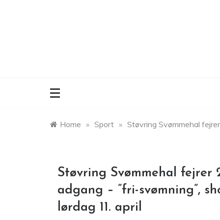
Skip
to
content
Home
»
Sport
»
Støvring Svømmehal fejrer 
Støvring Svømmehal fejrer 
adgang – ”fri-svømning”, s
lørdag 11. april