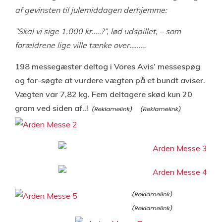
af gevinsten til julemiddagen derhjemme:
”Skal vi sige 1.000 kr…..?”, lød udspillet, – som
forældrene lige ville tænke over
………
198 messegæster deltog i Vores Avis’ messespøg
og for-søgte at vurdere vægten på et bundt aviser.
Vægten var 7,82 kg. Fem deltagere skød kun 20
gram ved siden af..!