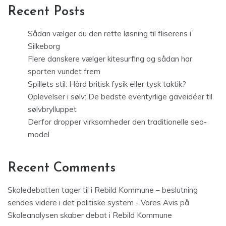
Recent Posts
Sådan vælger du den rette løsning til fliserens i
Silkeborg
Flere danskere vælger kitesurfing og sådan har
sporten vundet frem
Spillets stil: Hård britisk fysik eller tysk taktik?
Oplevelser i sølv: De bedste eventyrlige gaveidéer til
sølvbrylluppet
Derfor dropper virksomheder den traditionelle seo-
model
Recent Comments
Skoledebatten tager til i Rebild Kommune – beslutning
sendes videre i det politiske system - Vores Avis
på
Skoleanalysen skaber debat i Rebild Kommune