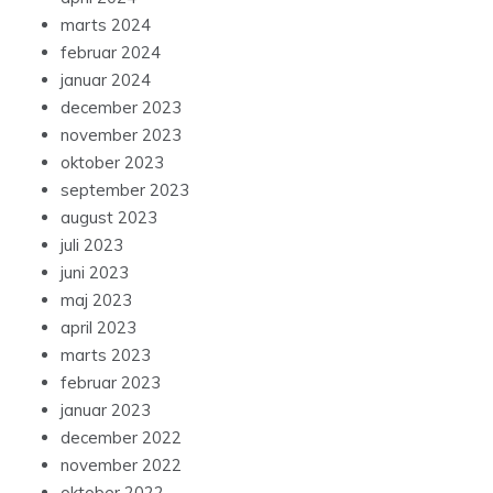
marts 2024
februar 2024
januar 2024
december 2023
november 2023
oktober 2023
september 2023
august 2023
juli 2023
juni 2023
maj 2023
april 2023
marts 2023
februar 2023
januar 2023
december 2022
november 2022
oktober 2022