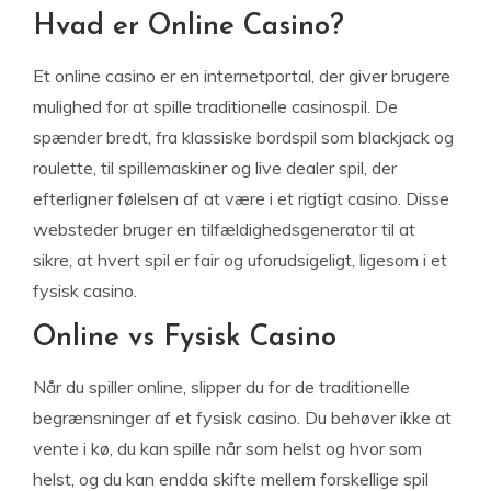
Hvad er Online Casino?
Et online casino er en internetportal, der giver brugere
mulighed for at spille traditionelle casinospil. De
spænder bredt, fra klassiske bordspil som blackjack og
roulette, til spillemaskiner og live dealer spil, der
efterligner følelsen af at være i et rigtigt casino. Disse
websteder bruger en tilfældighedsgenerator til at
sikre, at hvert spil er fair og uforudsigeligt, ligesom i et
fysisk casino.
Online vs Fysisk Casino
Når du spiller online, slipper du for de traditionelle
begrænsninger af et fysisk casino. Du behøver ikke at
vente i kø, du kan spille når som helst og hvor som
helst, og du kan endda skifte mellem forskellige spil