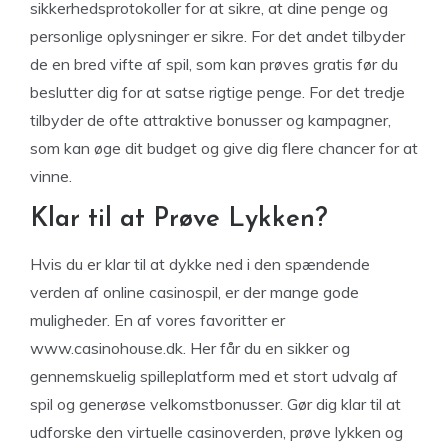
sikkerhedsprotokoller for at sikre, at dine penge og
personlige oplysninger er sikre. For det andet tilbyder
de en bred vifte af spil, som kan prøves gratis før du
beslutter dig for at satse rigtige penge. For det tredje
tilbyder de ofte attraktive bonusser og kampagner,
som kan øge dit budget og give dig flere chancer for at
vinne.
Klar til at Prøve Lykken?
Hvis du er klar til at dykke ned i den spændende
verden af online casinospil, er der mange gode
muligheder. En af vores favoritter er
www.casinohouse.dk. Her får du en sikker og
gennemskuelig spilleplatform med et stort udvalg af
spil og generøse velkomstbonusser. Gør dig klar til at
udforske den virtuelle casinoverden, prøve lykken og