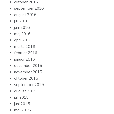
oktober 2016
september 2016
august 2016
juli 2016
juni 2016
maj 2016
april 2016
marts 2016
februar 2016
januar 2016
december 2015
november 2015
oktober 2015
september 2015
august 2015
juli 2015
juni 2015
maj 2015