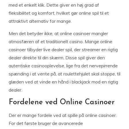
med et enkelt klik. Dette giver en høj grad af
fleksibilitet og komfort, hvilket gør online spil til et
attraktivt alternativ for mange.
Men det betyder ikke, at online casinoer mangler
atmosfæren af et traditionelt casino. Mange online
casinoer tilbyder live dealer spil, der streamer en rigtig
dealer direkte til din skærm. Disse spil giver den
autentiske casinooplevelse, lige fra det nervepirrende
spænding i at vente på, at roulettehjulet skal stoppe, til
glæden ved at vinde en hånd i blackjack mod en rigtig
dealer.
Fordelene ved Online Casinoer
Der er mange fordele ved at spille på online casinoer.
For det første bruger de avancerede