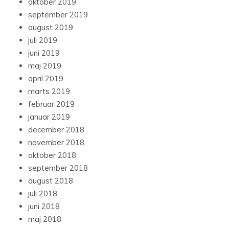
oktober 2019
september 2019
august 2019
juli 2019
juni 2019
maj 2019
april 2019
marts 2019
februar 2019
januar 2019
december 2018
november 2018
oktober 2018
september 2018
august 2018
juli 2018
juni 2018
maj 2018