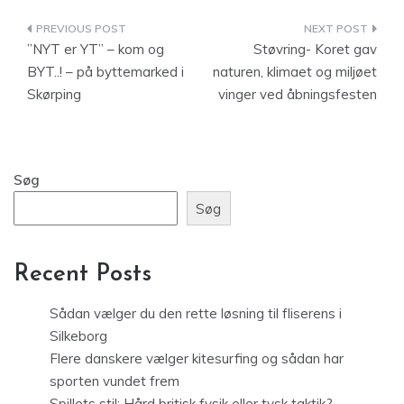
Indlægsnavigation
”NYT er YT” – kom og
Støvring- Koret gav
BYT..! – på byttemarked i
naturen, klimaet og miljøet
Skørping
vinger ved åbningsfesten
Søg
Søg
Recent Posts
Sådan vælger du den rette løsning til fliserens i
Silkeborg
Flere danskere vælger kitesurfing og sådan har
sporten vundet frem
Spillets stil: Hård britisk fysik eller tysk taktik?