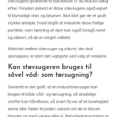
støvsugere godkendt til støvklasse H, du skal på udkig
efter. Foruden asbest er disse støvsugere også egnet
til blyholdigt støv og bitumen. Ikke blot gør de et godt
stykke arbejde, hvad angår at indsamle disse farlige
partikler, men tømning af dem kan også foregå nemt
og sikkert, så de er meget vellidte.
Matchet mellem støvsuger og støvet, der skal
opsnappes, er klart det vigtigste ved valg af maskine.
Kan støvsugeren bruges til
såvel våd- som tørsugning?
Generelt er det godt, at en industristøvsuger kan
bruges til både våd- og tørsugning, så skadelige
stoffer kan håndteres, så snart flyver af et bearbejdet
emne eller falder til jorden, uanset om de er blevet
blandet op med væske eller ej. Beholderkapaciteten er