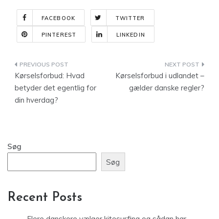
FACEBOOK
TWITTER
PINTEREST
LINKEDIN
Indlægsnavigation
Kørselsforbud: Hvad
Kørselsforbud i udlandet –
betyder det egentlig for
gælder danske regler?
din hverdag?
Søg
Søg
Recent Posts
Flere danskere vælger kitesurfing og sådan har