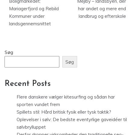
Boligmarkedet:
Mejlby – landsbyen, der
Mariagerfjord og Rebild
har andet og mere end
Kommuner under
landbrug og efterskole
landsgennemsnittet
Søg
Søg
Recent Posts
Flere danskere vælger kitesurfing og sådan har
sporten vundet frem
Spillets stil: Hård britisk fysik eller tysk taktik?
Oplevelser i sølv: De bedste eventyrlige gaveidéer til
sølvbrylluppet
Derfor dropper virksomheder den traditionelle seo-