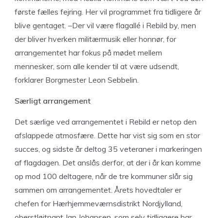
første fælles fejring. Her vil programmet fra tidligere år
blive gentaget. –Der vil være flagallé i Rebild by, men
der bliver hverken militærmusik eller honnør, for
arrangementet har fokus på mødet mellem
mennesker, som alle kender til at være udsendt,
forklarer Borgmester Leon Sebbelin.
Særligt arrangement
Det særlige ved arrangementet i Rebild er netop den
afslappede atmosfære. Dette har vist sig som en stor
succes, og sidste år deltog 35 veteraner i markeringen
af flagdagen. Det anslås derfor, at der i år kan komme
op mod 100 deltagere, når de tre kommuner slår sig
sammen om arrangementet. Årets hovedtaler er
chefen for Hærhjemmeværnsdistrikt Nordjylland,
oberstløjtnant Jan Johansen, som selv tidliggere har