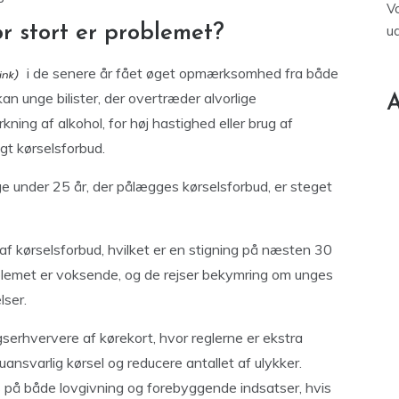
V
or stort er problemet?
u
i de senere år fået øget opmærksomhed fra både
n unge bilister, der overtræder alvorlige
A
ning af alkohol, for høj hastighed eller brug af
igt kørselsforbud.
 unge under 25 år, der pålægges kørselsforbud, er steget
af kørselsforbud, hvilket er en stigning på næsten 30
oblemet er voksende, og de rejser bekymring om unges
lser.
serhververe af kørekort, hvor reglerne er ekstra
uansvarlig kørsel og reducere antallet af ulykker.
s på både lovgivning og forebyggende indsatser, hvis