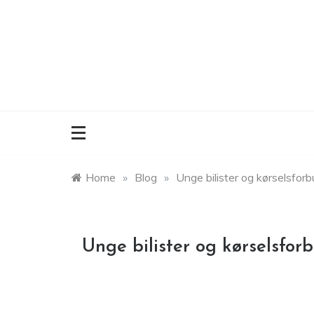
Skip
to
content
Home
»
Blog
»
Unge bilister og kørselsforb
Unge bilister og kørselsfor