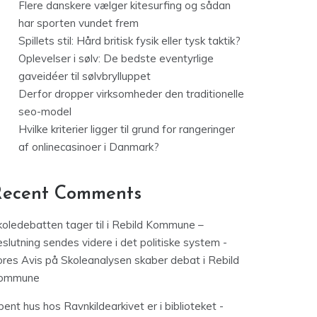
Flere danskere vælger kitesurfing og sådan
har sporten vundet frem
Spillets stil: Hård britisk fysik eller tysk taktik?
Oplevelser i sølv: De bedste eventyrlige
gaveidéer til sølvbrylluppet
Derfor dropper virksomheder den traditionelle
seo-model
Hvilke kriterier ligger til grund for rangeringer
af onlinecasinoer i Danmark?
Recent Comments
koledebatten tager til i Rebild Kommune –
slutning sendes videre i det politiske system -
ores Avis
på
Skoleanalysen skaber debat i Rebild
ommune
ent hus hos Ravnkildearkivet er i biblioteket -