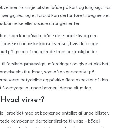
enser for unge bilister, både på kort og lang sigt. For
fhængighed, og et forbud kan derfor føre til begrænset
 uddannelse eller sociale arrangementer.
ation, som kan påvirke både det sociale liv og den
bud have økonomiske konsekvenser, hvis den unge
tilbud på grund af manglende transportmuligheder.
til forsikringsmæssige udfordringer og give et blakket
ddannelsesinstitutioner, som ofte ser negativt på
rne være betydelige og påvirke flere aspekter af den
at forebygge, at unge havner i denne situation.
 Hvad virker?
le i arbejdet med at begrænse antallet af unge bilister,
ttede kampagner, der taler direkte til unge – både i