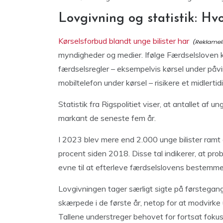
Lovgivning og statistik: Hv
Kørselsforbud blandt unge bilister har
myndigheder og medier. Ifølge Færdselsloven ka
færdselsregler – eksempelvis kørsel under påvirk
mobiltelefon under kørsel – risikere et midlertid
Statistik fra Rigspolitiet viser, at antallet af
markant de seneste fem år.
I 2023 blev mere end 2.000 unge bilister ramt 
procent siden 2018. Disse tal indikerer, at pr
evne til at efterleve færdselslovens bestemme
Lovgivningen tager særligt sigte på førstegang
skærpede i de første år, netop for at modvirke 
Tallene understreger behovet for fortsat foku