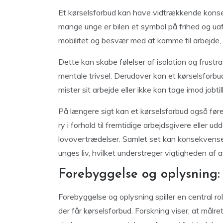
Et kørselsforbud kan have vidtrækkende konsekv
mange unge er bilen et symbol på frihed og ua
mobilitet og besvær med at komme til arbejde,
Dette kan skabe følelser af isolation og frustr
mentale trivsel. Derudover kan et kørselsfor
mister sit arbejde eller ikke kan tage imod job
På længere sigt kan et kørselsforbud også føre 
ry i forhold til fremtidige arbejdsgivere eller u
lovovertrædelser. Samlet set kan konsekvense
unges liv, hvilket understreger vigtigheden af 
Forebyggelse og oplysning:
Forebyggelse og oplysning spiller en central rol
der får kørselsforbud. Forskning viser, at målre