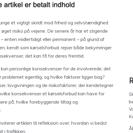
unge et vigtigt skridt mod frihed og selvstændighed.
get risiko på vejene. De senere år har et stigende
t – enten midlertidigt eller permanent – på grund af
n, kendt som kørselsforbud, rejser både bekymringer
ekvenser, det kan få for deres fremtid.
e kun personlige konsekvenser for de involverede; det
 problemet egentlig, og hvilke faktorer ligger bag?
ser, lovgivningen og de risikofaktorer, der kendetegner
 hvilke konsekvenser et kørselsforbud kan have for
S
ere på, hvilke forebyggende tiltag og
be
V
.
K
viterer artiklen til refleksion over, hvordan vi bedst
Åb
t i trafikken.