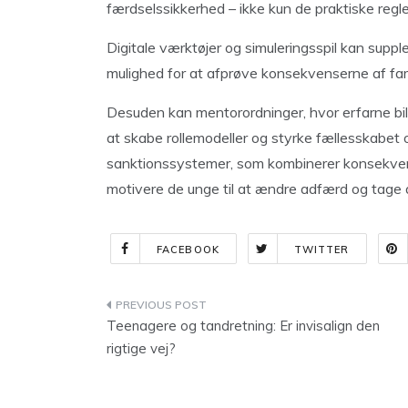
færdselssikkerhed – ikke kun de praktiske regle
Digitale værktøjer og simuleringsspil kan suppl
mulighed for at afprøve konsekvenserne af farlig
Desuden kan mentorordninger, hvor erfarne bili
at skabe rollemodeller og styrke fællesskabet o
sanktionssystemer, som kombinerer konsekvens
motivere de unge til at ændre adfærd og tage a
FACEBOOK
TWITTER
Indlægsnavigation
Teenagere og tandretning: Er invisalign den
rigtige vej?