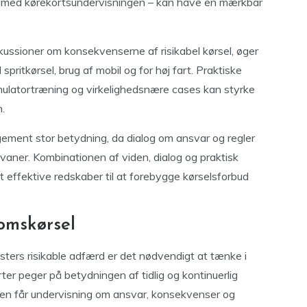
se med kørekortsundervisningen – kan have en mærkbar
kussioner om konsekvenserne af risikabel kørsel, øger
ritkørsel, brug af mobil og for høj fart. Praktiske
imulatortræning og virkelighedsnære cases kan styrke
n.
gement stor betydning, da dialog om ansvar og regler
vaner. Kombinationen af viden, dialog og praktisk
t effektive redskaber til at forebygge kørselsforbud
omskørsel
ters risikable adfærd er det nødvendigt at tænke i
ter peger på betydningen af tidlig og kontinuerlig
kolen får undervisning om ansvar, konsekvenser og