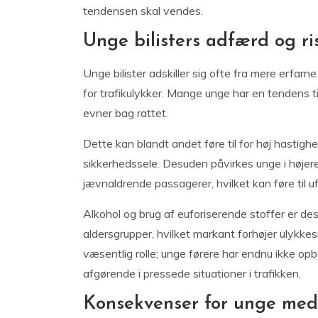
tendensen skal vendes.
Unge bilisters adfærd og ri
Unge bilister adskiller sig ofte fra mere erfarn
for trafikulykker. Mange unge har en tendens t
evner bag rattet.
Dette kan blandt andet føre til for høj hastigh
sikkerhedssele. Desuden påvirkes unge i højer
jævnaldrende passagerer, hvilket kan føre til uf
Alkohol og brug af euforiserende stoffer er de
aldersgrupper, hvilket markant forhøjer ulykkes
væsentlig rolle; unge førere har endnu ikke opb
afgørende i pressede situationer i trafikken.
Konsekvenser for unge med