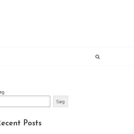
øg
Søg
ecent Posts