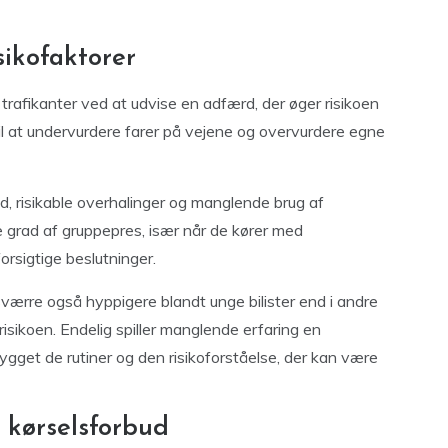
sikofaktorer
e trafikanter ved at udvise en adfærd, der øger risikoen
il at undervurdere farer på vejene og overvurdere egne
ed, risikable overhalinger og manglende brug af
e grad af gruppepres, især når de kører med
orsigtige beslutninger.
sværre også hyppigere blandt unge bilister end i andre
risikoen. Endelig spiller manglende erfaring en
ygget de rutiner og den risikoforståelse, der kan være
 kørselsforbud