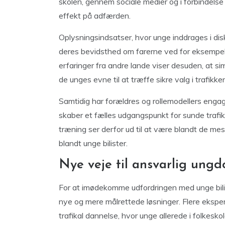
skolen, gennem sociale medier og i forbindel
effekt på adfærden.
Oplysningsindsatser, hvor unge inddrages i dis
deres bevidsthed om farerne ved for eksempel sp
erfaringer fra andre lande viser desuden, at s
de unges evne til at træffe sikre valg i trafikke
Samtidig har forældres og rollemodellers enga
skaber et fælles udgangspunkt for sunde trafik
træning ser derfor ud til at være blandt de mes
blandt unge bilister.
Nye veje til ansvarlig ungd
For at imødekomme udfordringen med unge bilis
nye og mere målrettede løsninger. Flere eksper
trafikal dannelse, hvor unge allerede i folkes