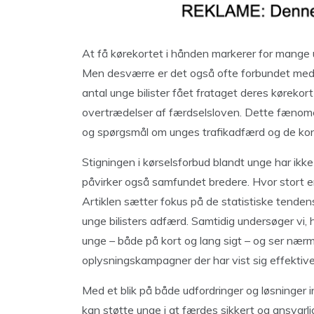
At få kørekortet i hånden markerer for mange 
Men desværre er det også ofte forbundet med ø
antal unge bilister fået frataget deres kørekor
overtrædelser af færdselsloven. Dette fænome
og spørgsmål om unges trafikadfærd og de kons
Stigningen i kørselsforbud blandt unge har ikk
påvirker også samfundet bredere. Hvor stort er
Artiklen sætter fokus på de statistiske tenden
unge bilisters adfærd. Samtidig undersøger vi,
unge – både på kort og lang sigt – og ser nærm
oplysningskampagner der har vist sig effektive
Med et blik på både udfordringer og løsninger in
kan støtte unge i at færdes sikkert og ansvarlig