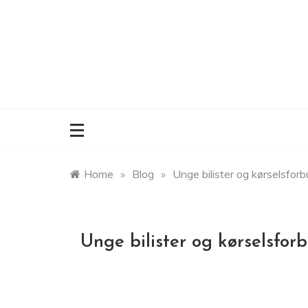
Skip
to
content
Home
»
Blog
»
Unge bilister og kørselsfor
Unge bilister og kørselsfor