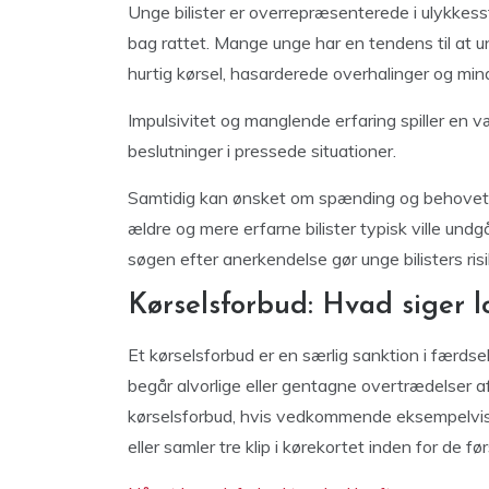
Unge bilister er overrepræsenterede i ulykkesst
bag rattet. Mange unge har en tendens til at und
hurtig kørsel, hasarderede overhalinger og min
Impulsivitet og manglende erfaring spiller en væs
beslutninger i pressede situationer.
Samtidig kan ønsket om spænding og behovet fo
ældre og mere erfarne bilister typisk ville u
søgen efter anerkendelse gør unge bilisters ris
Kørselsforbud: Hvad siger 
Et kørselsforbud er en særlig sanktion i færdse
begår alvorlige eller gentagne overtrædelser af 
kørselsforbud, hvis vedkommende eksempelvis k
eller samler tre klip i kørekortet inden for de før