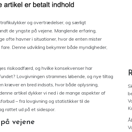
 trafikulykker og overtrædelser, og særligt
landt de yngste på vejene. Manglende erfaring,
unge ofte havner i situationer, hvor de enten mister
re i fare. Denne udvikling bekymrer både myndigheder,
ges risikoadfærd, og hvilke konsekvenser har
fundet? Lovgivningen strammes løbende, og nye tiltag
en kræver en bred indsats, hvor både oplysning,
S
I denne artikel dykker vi ned i de mange aspekter af
be
orbud – fra lovgivning og statistikker til de
V
K
g rattet ud på et sidespor.
Åb
 på vejene
V