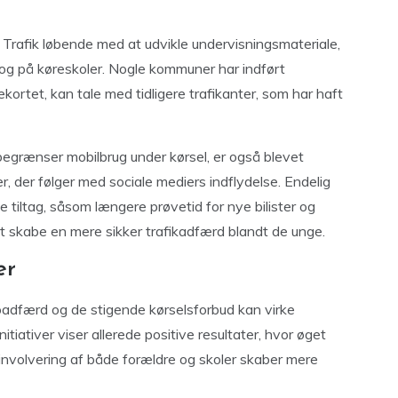
r Trafik løbende med at udvikle undervisningsmateriale,
 og på køreskoler. Nogle kommuner har indført
kortet, kan tale med tidligere trafikanter, som har haft
begrænser mobilbrug under kørsel, er også blevet
, der følger med sociale mediers indflydelse. Endelig
tiltag, såsom længere prøvetid for nye bilister og
at skabe en mere sikker trafikadfærd blandt de unge.
er
koadfærd og de stigende kørselsforbud kan virke
itiativer viser allerede positive resultater, hvor øget
 involvering af både forældre og skoler skaber mere