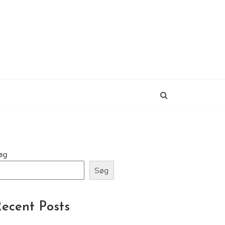
øg
Søg
ecent Posts