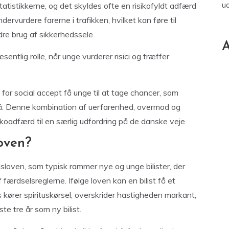
u
atistikkerne, og det skyldes ofte en risikofyldt adfærd
ervurdere farerne i trafikken, hvilket kan føre til
dre brug af sikkerhedssele.
A
entlig rolle, når unge vurderer risici og træffer
r social accept få unge til at tage chancer, som
ndgå. Denne kombination af uerfarenhed, overmod og
ikoadfærd til en særlig udfordring på de danske veje.
loven?
lsloven, som typisk rammer nye og unge bilister, der
færdselsreglerne. Ifølge loven kan en bilist få et
ører spirituskørsel, overskrider hastigheden markant,
ste tre år som ny bilist.