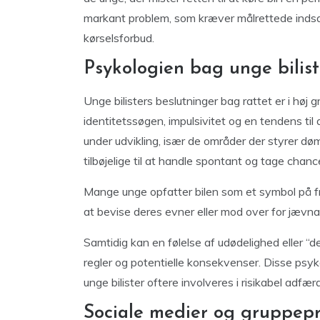
markant problem, som kræver målrettede indsats
kørselsforbud.
Psykologien bag unge bilist
Unge bilisters beslutninger bag rattet er i høj
identitetssøgen, impulsivitet og en tendens til 
under udvikling, især de områder der styrer dø
tilbøjelige til at handle spontant og tage chanc
Mange unge opfatter bilen som et symbol på frih
at bevise deres evner eller mod over for jævna
Samtidig kan en følelse af udødelighed eller “d
regler og potentielle konsekvenser. Disse psyk
unge bilister oftere involveres i risikabel ad
Sociale medier og gruppepre