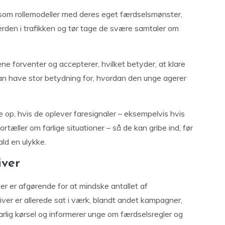
r som rollemodeller med deres eget færdselsmønster,
ærden i trafikken og tør tage de svære samtaler om
ne forventer og accepterer, hvilket betyder, at klare
kan have stor betydning for, hvordan den unge agerer
e op, hvis de oplever faresignaler – eksempelvis hvis
tæller om farlige situationer – så de kan gribe ind, før
ald en ulykke.
iver
er er afgørende for at mindske antallet af
ativer er allerede sat i værk, blandt andet kampagner,
lig kørsel og informerer unge om færdselsregler og