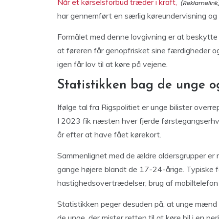
Når et kørselsforbud træder i kraft,
har gennemført en særlig køreundervisning og 
Formålet med denne lovgivning er at beskytte b
at føreren får genopfrisket sine færdigheder
igen får lov til at køre på vejene.
Statistikken bag de unge o
Ifølge tal fra Rigspolitiet er unge bilister over
I 2023 fik næsten hver fjerde førstegangserhve
år efter at have fået kørekort.
Sammenlignet med de ældre aldersgrupper er ris
gange højere blandt de 17-24-årige. Typiske for
hastighedsovertrædelser, brug af mobiltelefon u
Statistikken peger desuden på, at unge mænd er
de unge, der mister retten til at køre bil i en pe