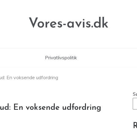
Vores-avis.dk
Privatlivspolitik
bud: En voksende udfordring
S
bud: En voksende udfordring
R