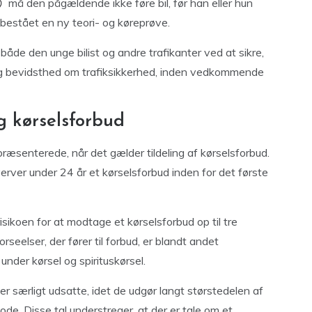
må den pågældende ikke føre bil, før han eller hun
bestået en ny teori- og køreprøve.
åde den unge bilist og andre trafikanter ved at sikre,
 og bevidsthed om trafiksikkerhed, inden vedkommende
g kørselsforbud
repræsenterede, når det gælder tildeling af kørselsforbud.
rver under 24 år et kørselsforbud inden for det første
ikoen for at modtage et kørselsforbud op til tre
seelser, der fører til forbud, er blandt andet
nder kørsel og spirituskørsel.
 særligt udsatte, idet de udgør langt størstedelen af
riode. Disse tal understreger, at der er tale om et