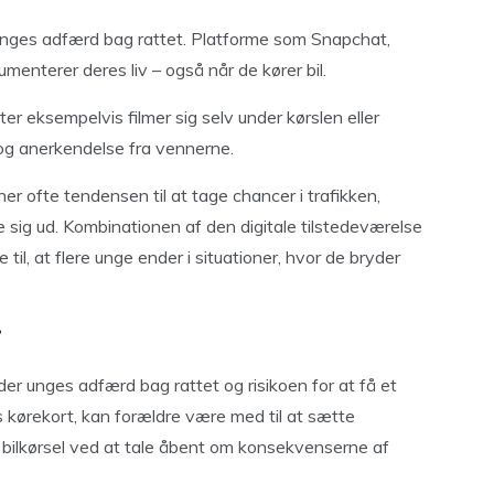
 i unges adfærd bag rattet. Platforme som Snapchat,
menterer deres liv – også når de kører bil.
ster eksempelvis filmer sig selv under kørslen eller
s og anerkendelse fra vennerne.
r ofte tendensen til at tage chancer i trafikken,
le sig ud. Kombinationen af den digitale tilstedeværelse
il, at flere unge ender i situationer, hvor de bryder
r
lder unges adfærd bag rattet og risikoen for at få et
s kørekort, kan forældre være med til at sætte
og bilkørsel ved at tale åbent om konsekvenserne af