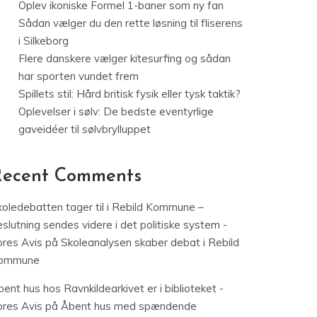
Oplev ikoniske Formel 1-baner som ny fan
Sådan vælger du den rette løsning til fliserens
i Silkeborg
Flere danskere vælger kitesurfing og sådan
har sporten vundet frem
Spillets stil: Hård britisk fysik eller tysk taktik?
Oplevelser i sølv: De bedste eventyrlige
gaveidéer til sølvbrylluppet
Recent Comments
koledebatten tager til i Rebild Kommune –
slutning sendes videre i det politiske system -
ores Avis
på
Skoleanalysen skaber debat i Rebild
ommune
ent hus hos Ravnkildearkivet er i biblioteket -
ores Avis
på
Åbent hus med spændende