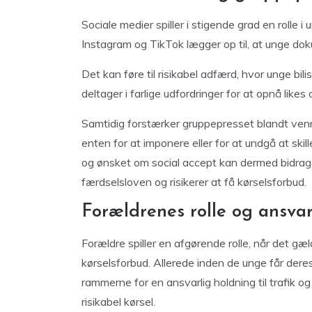
Sociale medier spiller i stigende grad en rolle
Instagram og TikTok lægger op til, at unge doku
Det kan føre til risikabel adfærd, hvor unge bili
deltager i farlige udfordringer for at opnå like
Samtidig forstærker gruppepresset blandt venne
enten for at imponere eller for at undgå at skil
og ønsket om social accept kan dermed bidrage t
færdselsloven og risikerer at få kørselsforbud.
Forældrenes rolle og ansva
Forældre spiller en afgørende rolle, når det gæ
kørselsforbud. Allerede inden de unge får dere
rammerne for en ansvarlig holdning til trafik 
risikabel kørsel.