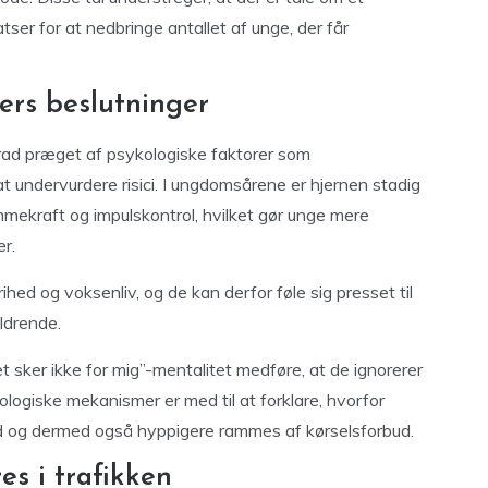
er for at nedbringe antallet af unge, der får
ers beslutninger
 grad præget af psykologiske faktorer som
at undervurdere risici. I ungdomsårene er hjernen stadig
mmekraft og impulskontrol, hvilket gør unge mere
er.
ed og voksenliv, og de kan derfor føle sig presset til
ldrende.
et sker ikke for mig”-mentalitet medføre, at de ignorerer
ologiske mekanismer er med til at forklare, hvorfor
færd og dermed også hyppigere rammes af kørselsforbud.
s i trafikken